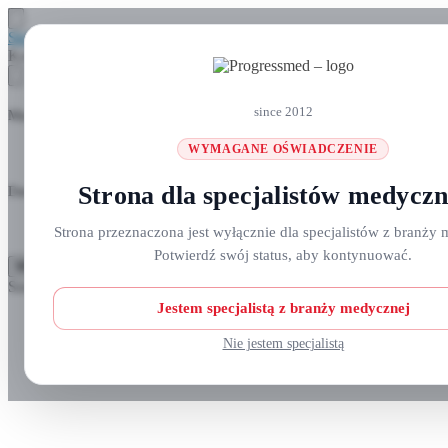
Skip to navigation
Skip to content
Koszyk
since 2012
Masz pytania? Zadzwoń do nas: +48 690 911 777
WYMAGANE OŚWIADCZENIE
Strona dla specjalistów medycz
Darmowa wysyłka na zamówienia
ponad 300 zł
Strona przeznaczona jest wyłącznie dla specjalistów z branży 
Potwierdź swój status, aby kontynuować.
MENU
Szukaj:
Szukaj
Jestem specjalistą z branży medycznej
Strefa klienta
Nie jestem specjalistą