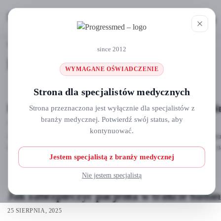
MENU
0
Strona główna
Blog
/
since 2012
Blog
WYMAGANE OŚWIADCZENIE
Strona dla specjalistów medycznych
E-BTO: European Bone and Tissue Osseoi
Strona przeznaczona jest wyłącznie dla specjalistów z
branży medycznej. Potwierdź swój status, aby
13 MAJA, 2026
kontynuować.
📣 Zapraszamy stomatologów na wyjątkowe wydarzenie edukacyjne!📍 Pozn
chirurgicznym i implantologii. To doskonała okazja, by poszerzyć wiedzę, n
Jestem specjalistą z branży medycznej
Nie jestem specjalistą
Jak zabezpieczyć pacjenta w trakcie badan
25 SIERPNIA, 2025