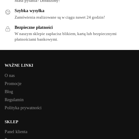
Masz pytania? Doradzimy!
Szybka wysyłka
Zamówienia realizowane są w ciągu nawet 24 godzin!
Bezpieczne płatności
W naszym sklepie zapłacisz blikiem, kartą lub bezpiecznymi
płatnościami bankowymi.
WAŻNE LINKI
O nas
Promocje
Blog
Regulamin
Polityka prywatności
SKLEP
Panel klienta