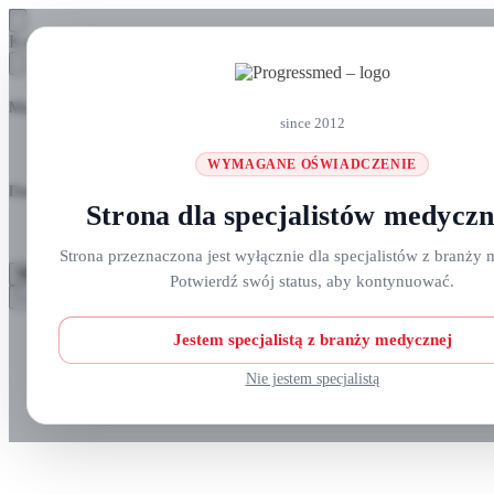
Skip
Skip
Koszyk
to
to
navigation
content
Masz pytania? Zadzwoń do nas: +48 690 911 777
since 2012
WYMAGANE OŚWIADCZENIE
Darmowa wysyłka na zamówienia
ponad 300 zł
Strona dla specjalistów medycz
Strona przeznaczona jest wyłącznie dla specjalistów z branży 
MENU
Potwierdź swój status, aby kontynuować.
Szukaj:
Szukaj
Strefa klienta
Jestem specjalistą z branży medycznej
Nie jestem specjalistą