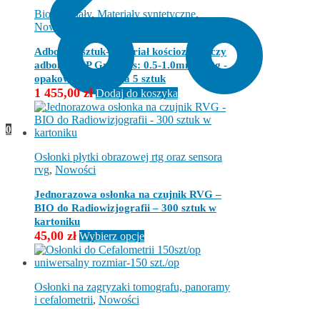
Biomateriały
,
Materiały syntetyczne
,
Nowości
Adbone 5 sztuk-materiał kościozastępczy
adbone TCP Granules: 0.5-1.0mm- 1.0g -
opakowanie zawiera 5 sztuk
1 455,00
zł
Dodaj do koszyka
0
Osłonki płytki obrazowej rtg oraz sensora
rvg
,
Nowości
Jednorazowa osłonka na czujnik RVG –
BIO do Radiowizjografii – 300 sztuk w
kartoniku
Ten
45,00
zł
Wybierz opcje
produkt
ma
wiele
wariantów.
Osłonki na zagryzaki tomografu, panoramy
Opcje
i cefalometrii
,
Nowości
można