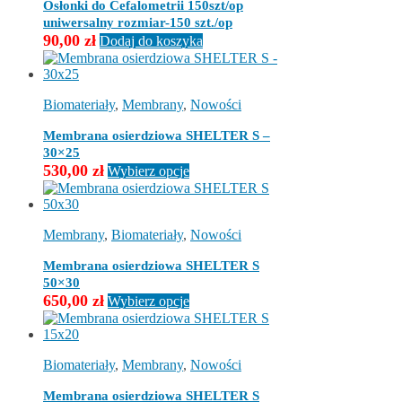
wybrać
Osłonki do Cefalometrii 150szt/op
na
uniwersalny rozmiar-150 szt./op
stronie
90,00
zł
Dodaj do koszyka
produktu
Biomateriały
,
Membrany
,
Nowości
Membrana osierdziowa SHELTER S –
30×25
Ten
530,00
zł
Wybierz opcje
produkt
ma
wiele
wariantów.
Membrany
,
Biomateriały
,
Nowości
Opcje
można
Membrana osierdziowa SHELTER S
wybrać
50×30
na
Ten
650,00
zł
Wybierz opcje
stronie
produkt
produktu
ma
wiele
wariantów.
Biomateriały
,
Membrany
,
Nowości
Opcje
można
Membrana osierdziowa SHELTER S