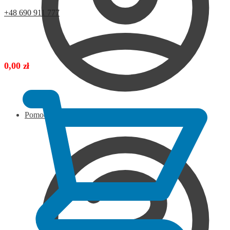
+48 690 911 777
0,00
zł
Pomoc