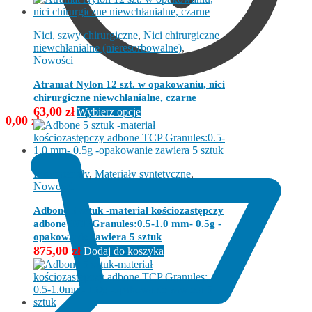
Nici, szwy chirurgiczne
,
Nici chirurgiczne
niewchłanialne (nieresorbowalne)
,
Nowości
Atramat Nylon 12 szt. w opakowaniu, nici
chirurgiczne niewchłanialne, czarne
Ten
63,00
zł
Wybierz opcje
0,00
zł
produkt
ma
wiele
wariantów.
Opcje
Biomateriały
,
Materiały syntetyczne
,
można
Nowości
wybrać
na
Adbone 5 sztuk -materiał kościozastępczy
stronie
adbone TCP Granules:0.5-1.0 mm- 0.5g -
produktu
opakowanie zawiera 5 sztuk
875,00
zł
Dodaj do koszyka