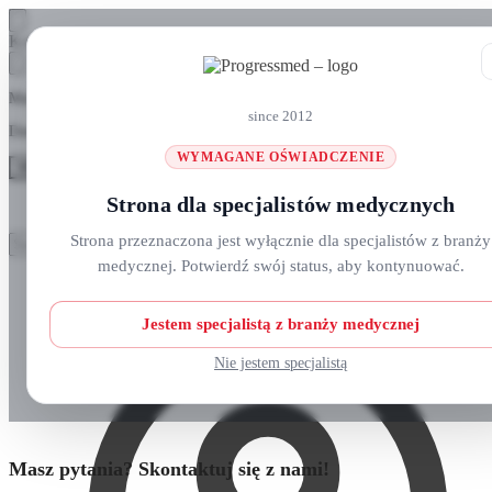
Skip
Skip
Koszyk
to
to
navigation
content
Masz pytania? Zadzwoń do nas: +48 690 911 777
since 2012
Darmowa wysyłka na zamówienia
ponad 300 zł
WYMAGANE OŚWIADCZENIE
MENU
Strona dla specjalistów medycznych
Szukaj:
Szukaj:
Strona przeznaczona jest wyłącznie dla specjalistów z branży
Szukaj
Szukaj
medycznej. Potwierdź swój status, aby kontynuować.
Strefa klienta
Strona główna
O nas
Nowości
Jestem specjalistą z branży medycznej
Kursy i wydarzenia
Blog
Nie jestem specjalistą
Kontakt
Masz pytania? Skontaktuj się z nami!