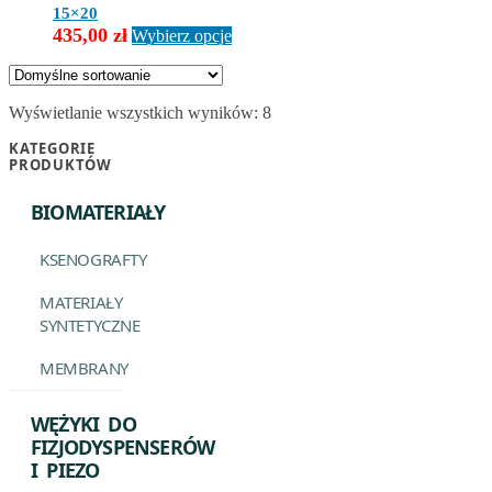
wybrać
15×20
na
Ten
435,00
zł
Wybierz opcje
stronie
produkt
produktu
ma
wiele
wariantów.
Wyświetlanie wszystkich wyników: 8
Opcje
KATEGORIE
można
PRODUKTÓW
wybrać
na
BIOMATERIAŁY
stronie
produktu
KSENOGRAFTY
MATERIAŁY
SYNTETYCZNE
MEMBRANY
WĘŻYKI DO
FIZJODYSPENSERÓW
I PIEZO