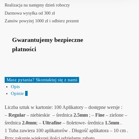
Realizacja na następny dzień roboczy
Darmowa wysyłka od 300 zł
Zamów powyżej 1000 zł i odbierz prezent
Gwarantujemy bezpieczne
płatności
Masz pytania? Skontaktuj się z nami
Opis
Opinie
0
Liczba sztuk w kartonie:
100
Aplikatory – dostępne wersje :
–
Regular
– niebieskie – średnica
2.5mm
; –
Fine
– zielone –
średnica
2.0mm
; –
Ultrafine
– fioletowe- średnica
1.5mm
.
1 Tuba zawiera 100 aplikatorów . Długość aplikatora – 10 cm .
Przy zakupie większej ilości udzielamy rabatu .