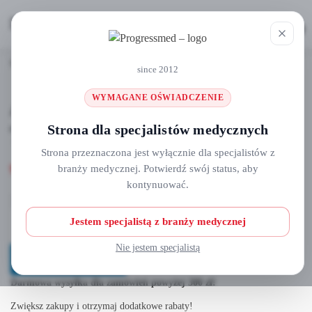
MENU
0
Strona główna
Aplikatory I retraktory
Aplikatory do bondów- TUBA
/
/
since 2012
WYMAGANE OŚWIADCZENIE
Aplikatory do bondów-
TUBA
Strona dla specjalistów medycznych
Strona przeznaczona jest wyłącznie dla specjalistów z
9,90
zł
branży medycznej. Potwierdź swój status, aby
kontynuować.
Jestem specjalistą z branży medycznej
Nie jestem specjalistą
Dodaj do koszyka
Darmowa wysyłka dla zamówień powyżej 300 zł!
Zwiększ zakupy i otrzymaj dodatkowe rabaty!