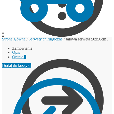
0
Strona główna
/
Serwety chirurgiczne
/
Jałowa serweta 50x50cm .
Zamówienie
Opis
Opinie
0
Dodaj do koszyka