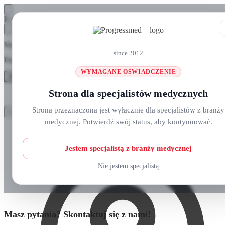
Skip
Skip
Koszyk
to
to
navigation
content
Masz pytania? Zadzwoń do nas: +48 690 911 777
since 2012
Darmowa wysyłka na zamówienia
ponad 300 zł
WYMAGANE OŚWIADCZENIE
MENU
Strona dla specjalistów medycznych
Szukaj:
Szukaj:
Strona przeznaczona jest wyłącznie dla specjalistów z branży
Szukaj
Szukaj
medycznej. Potwierdź swój status, aby kontynuować.
Strefa klienta
Strona główna
O nas
Nowości
Jestem specjalistą z branży medycznej
Kursy i wydarzenia
Blog
Nie jestem specjalistą
Kontakt
Masz pytania? Skontaktuj się z nami!