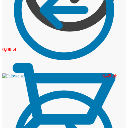
0,00
zł
3,49
zł
Jałowa serweta 75x90 cm