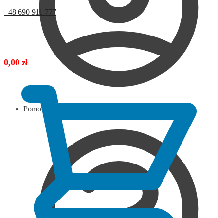
+48 690 911 777
0,00
zł
Pomoc