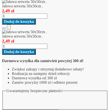
Add
to
Jałowa serweta 50x50cm .
Cart
2,49
zł
ilość
Jałowa
Dodaj do koszyka
serweta
50x50cm
Add
.
to
Jałowa serweta 50x50cm .
Cart
2,49
zł
ilość
Jałowa
Dodaj do koszyka
serweta
50x50cm
Darmowa wysyłka dla zamówień powyżej 300 zł!
.
Zwiększ zakupy i otrzymaj dodatkowe rabaty!
Realizacja na następny dzień roboczy
Darmowa wysyłka od 300 zł
Zamów powyżej 1000 zł i odbierz prezent
Gwarantujemy bezpieczne płatności