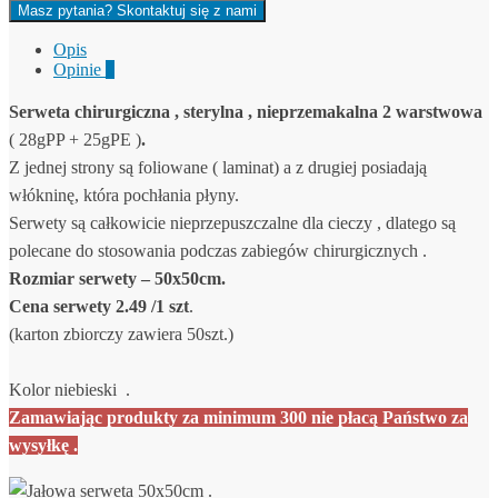
Masz pytania? Skontaktuj się z nami
Opis
Opinie
0
Serweta chirurgiczna , sterylna , nieprzemakalna 2 warstwowa
( 28gPP + 25gPE )
.
Z jednej strony są foliowane ( laminat) a z drugiej posiadają
włókninę, która pochłania płyny.
Serwety są całkowicie nieprzepuszczalne dla cieczy , dlatego są
polecane do stosowania podczas zabiegów chirurgicznych .
Rozmiar serwety – 50x50cm.
Cena serwety 2.49 /1 szt
.
(karton zbiorczy zawiera 50szt.)
Kolor niebieski .
Zamawiając produkty za minimum 300 nie płacą Państwo za
wysyłkę .