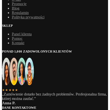
Promocje
Blog
Regulamin
Polityka prywatności
SKLEP
Panel klienta
Pomoc
Kontakt
PONAD 1,000 ZADOWOLONYCH KLIENTÓW
★★★★★
„Zamówienie dotarło bez żadnych problemów. Profesjonalna firma,
której można zaufać.”
Anna P.
DANE KONTAKTOWE