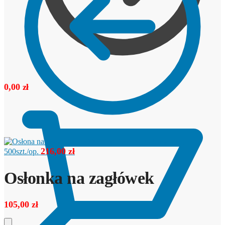
0,00
zł
Osłona na klawiaturę
216,00
zł
500szt./op.
Osłonka na zagłówek
105,00
zł