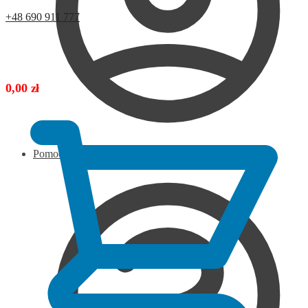
+48 690 911 777
0,00
zł
Pomoc