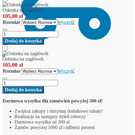
Add
to
Osłonka na zagłówek
Cart
105,00
zł
Rozmiar
Wyczyść
ilość
Osłonka
Dodaj do koszyka
na
zagłówek
Add
0
to
Osłonka na zagłówek
Cart
105,00
zł
Rozmiar
Wyczyść
ilość
Osłonka
Dodaj do koszyka
na
zagłówek
Darmowa wysyłka dla zamówień powyżej 300 zł!
Zwiększ zakupy i otrzymaj dodatkowe rabaty!
Realizacja na następny dzień roboczy
Darmowa wysyłka od 300 zł
Zamów powyżej 1000 zł i odbierz prezent