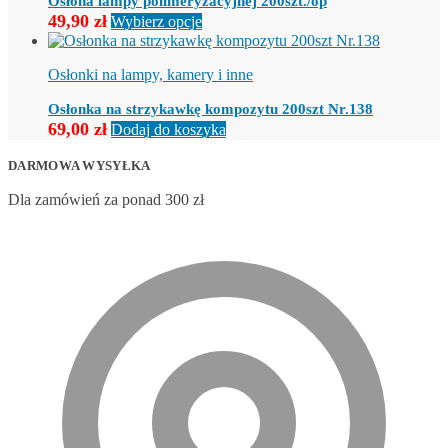
Osłona lampy polimeryzacyjnej 200szt./op
Ten
49,90
zł
Wybierz opcje
produkt
ma
wiele
Osłonki na lampy, kamery i inne
wariantów.
Opcje
Osłonka na strzykawkę kompozytu 200szt Nr.138
można
69,00
zł
Dodaj do koszyka
wybrać
na
DARMOWA WYSYŁKA
stronie
produktu
Dla zamówień za ponad 300 zł