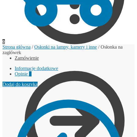
0
Strona główna
/
Osłonki na lampy, kamery i inne
/
Osłonka na
zagłówek
Zamówienie
Informacje dodatkowe
Opinie
0
Dodaj do koszyka