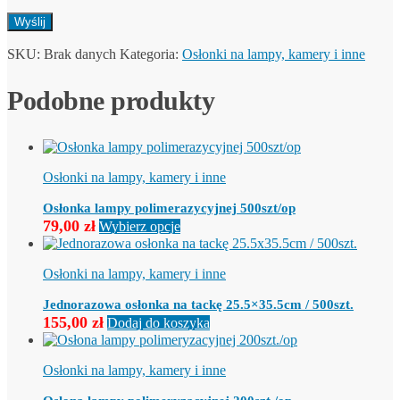
SKU:
Brak danych
Kategoria:
Osłonki na lampy, kamery i inne
Podobne produkty
Osłonki na lampy, kamery i inne
Osłonka lampy polimerazycyjnej 500szt/op
Ten
79,00
zł
Wybierz opcje
produkt
ma
wiele
Osłonki na lampy, kamery i inne
wariantów.
Opcje
Jednorazowa osłonka na tackę 25.5×35.5cm / 500szt.
można
155,00
zł
Dodaj do koszyka
wybrać
na
stronie
Osłonki na lampy, kamery i inne
produktu