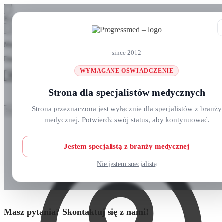
Skip
Skip
Koszyk
to
to
navigation
content
Masz pytania? Zadzwoń do nas: +48 690 911 777
since 2012
Darmowa wysyłka na zamówienia
ponad 300 zł
WYMAGANE OŚWIADCZENIE
MENU
Strona dla specjalistów medycznych
Szukaj:
Szukaj:
Strona przeznaczona jest wyłącznie dla specjalistów z branży
Szukaj
Szukaj
medycznej. Potwierdź swój status, aby kontynuować.
Strefa klienta
Strona główna
O nas
Nowości
Jestem specjalistą z branży medycznej
Kursy i wydarzenia
Blog
Nie jestem specjalistą
Kontakt
Masz pytania? Skontaktuj się z nami!