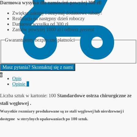
Darmowa wysyłka dla zamówień powyżej 300 zł!
nr.12D
Zwiększ zakupy i otrzymaj dodatkowe rabaty!
Realizacja na następny dzień roboczy
Darmowa wysyłka od 300 zł
Zamów powyżej 1000 zł i odbierz prezent
Gwarantujemy bezpieczne płatności
Masz pytania? Skontaktuj się z nami
0
Opis
Opinie
0
Liczba sztuk w kartonie:
100
Standardowe ostrza chirurgiczne ze
stali węglowej .
Wszystkie rozmiary produkowane są ze stali węglowej lub nierdzewnej i
dostępne
w sterylnych
opakowaniach po 100 sztuk.