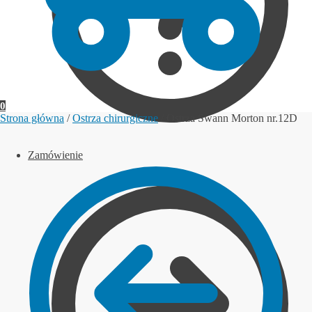
0
Strona główna
/
Ostrza chirurgiczne
/
Ostrza Swann Morton nr.12D
Zamówienie