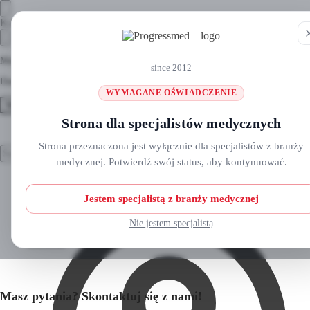
Skip
Skip
Koszyk
to
to
navigation
content
Masz pytania? Zadzwoń do nas: +48 690 911 777
since 2012
Darmowa wysyłka na zamówienia
ponad 300 zł
WYMAGANE OŚWIADCZENIE
MENU
Strona dla specjalistów medycznych
Strona przeznaczona jest wyłącznie dla specjalistów z branży
Szukaj:
Szukaj:
Szukaj
Szukaj
medycznej. Potwierdź swój status, aby kontynuować.
Strefa klienta
Strona główna
O nas
Jestem specjalistą z branży medycznej
Nowości
Kursy i wydarzenia
Nie jestem specjalistą
Blog
Kontakt
Masz pytania? Skontaktuj się z nami!