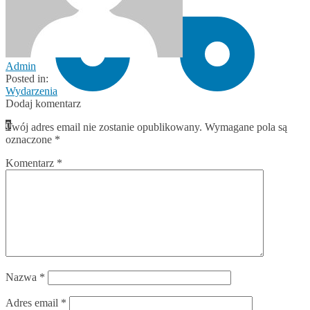
Admin
Posted in:
Wydarzenia
Dodaj komentarz
0
Twój adres email nie zostanie opublikowany.
Wymagane pola są
oznaczone
*
Komentarz
*
Nazwa
*
Adres email
*