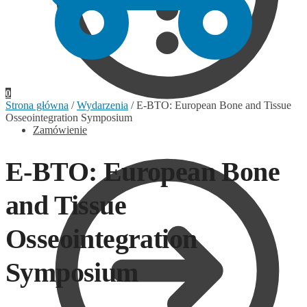
0
Strona główna
/
Wydarzenia
/
E-BTO: European Bone and Tissue
Osseointegration Symposium
Zamówienie
E-BTO: European Bone
and Tissue
Osseointegration
Symposium