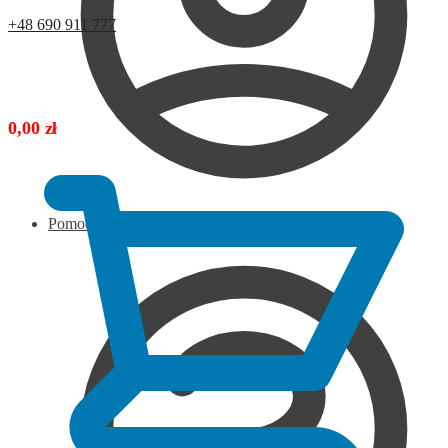
+48 690 911 777
0,00
zł
Pomoc