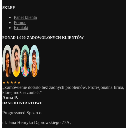
SKLEP
Panel klienta
Pomoc
Kontakt
PONAD 1,000 ZADOWOLONYCH KLIENTÓW
★★★★★
„Zamówienie dotarło bez żadnych problemów. Profesjonalna firma,
której można zaufać.”
Anna P.
DANE KONTAKTOWE
Progressmed Sp z o.o.
ul. Jana Henryka Dąbrowskiego 77A,