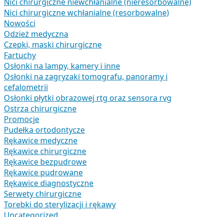
Nici chirurgiczne niewchłanialne (nieresorbowalne)
Nici chirurgiczne wchłanialne (resorbowalne)
Nowości
Odzież medyczna
Czepki, maski chirurgiczne
Fartuchy
Osłonki na lampy, kamery i inne
Osłonki na zagryzaki tomografu, panoramy i
cefalometrii
Osłonki płytki obrazowej rtg oraz sensora rvg
Ostrza chirurgiczne
Promocje
Pudełka ortodontycze
Rękawice medyczne
Rękawice chirurgiczne
Rękawice bezpudrowe
Rękawice pudrowane
Rękawice diagnostyczne
Serwety chirurgiczne
Torebki do sterylizacji i rękawy
Uncategorized