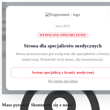
Skip
Skip
Koszyk
to
to
navigation
content
Masz pytania? Zadzwoń do nas: +48 690 911 777
since 2012
Darmowa wysyłka na zamówienia
ponad 300 zł
WYMAGANE OŚWIADCZENIE
MENU
Strona dla specjalistów medycznych
Szukaj:
Szukaj:
Strona przeznaczona jest wyłącznie dla specjalistów z branży
Szukaj
Szukaj
medycznej. Potwierdź swój status, aby kontynuować.
Strefa klienta
Strona główna
O nas
Nowości
Jestem specjalistą z branży medycznej
Kursy i wydarzenia
Blog
Nie jestem specjalistą
Kontakt
Masz pytania? Skontaktuj się z nami!