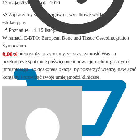
13 maja, 2026
13 maja, 2026
📣 Zapraszamy stomatologów na wyjątkowe wydarzenie
edukacyjne!
📍 Poznań 📅 14–15 listopada 2025
W ramach E-BTO: European Bone and Tissue Osseointegration
Symposium
0,00
zł
Jako współorganizatorzy mamy zaszczyt zaprosić Was na
przełomowe spotkanie poświęcone innowacjom chirurgicznym i
implantologii. To doskonała okazja, by poszerzyć wiedzę, nawiązać
kontakty i rozwinąć swoje umiejętności kliniczne.