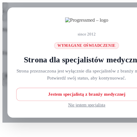
Skip
Skip
Koszyk
to
to
navigation
content
Masz pytania? Zadzwoń do nas: +48 690 911 777
since 2012
WYMAGANE OŚWIADCZENIE
Darmowa wysyłka na zamówienia
ponad 300 zł
Strona dla specjalistów medycz
Strona przeznaczona jest wyłącznie dla specjalistów z branży 
MENU
Potwierdź swój status, aby kontynuować.
Szukaj:
Szukaj
Strefa klienta
Jestem specjalistą z branży medycznej
Nie jestem specjalistą