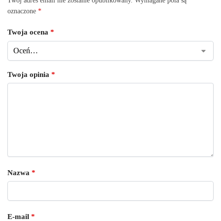
Twój adres email nie zostanie opublikowany.
Wymagane pola są
oznaczone
*
Twoja ocena
*
Twoja opinia
*
Nazwa
*
E-mail
*