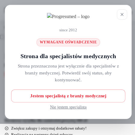
MENU
0
Strona główna
Jałowe osłony na przewody i końcówki
120x8cm osłona na przewody i końcówki stomatologiczne 1szt/op
/
/
since 2012
WYMAGANE OŚWIADCZENIE
120x8cm osłona na przewody i końcówki
Strona dla specjalistów medycznych
stomatologiczne 1szt/op
Strona przeznaczona jest wyłącznie dla specjalistów z
branży medycznej. Potwierdź swój status, aby
5,90
zł
kontynuować.
Jestem specjalistą z branży medycznej
Dodaj do koszyka
Nie jestem specjalistą
Darmowa wysyłka dla zamówień powyżej 300 zł!
Zwiększ zakupy i otrzymaj dodatkowe rabaty!
Realizacja na następny dzień roboczy