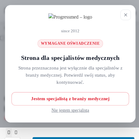
MENU
0
Strona główna
Jałowe osłony na przewody i końcówki
Osłona (rękaw) na przewody z kartonową prowadnicą 120x8cm 1szt./op.
/
/
since 2012
WYMAGANE OŚWIADCZENIE
Strona dla specjalistów medycznych
Strona przeznaczona jest wyłącznie dla specjalistów z
branży medycznej. Potwierdź swój status, aby
kontynuować.
Osłona (rękaw) na przewody z kartonową
Jestem specjalistą z branży medycznej
prowadnicą 120x8cm 1szt./op.
Nie jestem specjalistą
4,90
zł