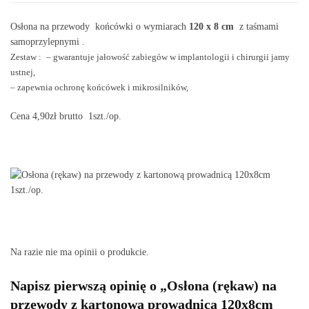
Osłona na przewody końcówki o wymiarach
120 x 8 cm
z taśmami
samoprzylepnymi .
Zestaw :
– gwarantuje jałowość zabiegów w implantologii i chirurgii jamy
ustnej,
– zapewnia ochronę końcówek i mikrosilników,
Cena 4,90zł brutto 1szt./op.
Przy zakupie za kwotę powyżej 300 wysyłkę pokrywa nasza firma .
Na razie nie ma opinii o produkcie.
Napisz pierwszą opinię o „Osłona (rękaw) na
przewody z kartonową prowadnicą 120x8cm