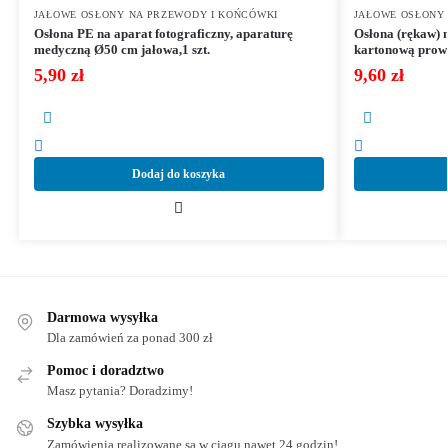
JAŁOWE OSŁONY NA PRZEWODY I KOŃCÓWKI
JAŁOWE OSŁONY
Osłona PE na aparat fotograficzny, aparaturę
Osłona (rękaw) 
medyczną Ø50 cm jałowa,1 szt.
kartonową prowa
5,90
zł
9,60
zł
Dodaj do koszyka
Darmowa wysyłka
Dla zamówień za ponad 300 zł
Pomoc i doradztwo
Masz pytania? Doradzimy!
Szybka wysyłka
Zamówienia realizowane są w ciągu nawet 24 godzin!