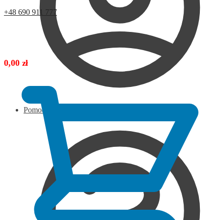
+48 690 911 777
0,00
zł
Pomoc