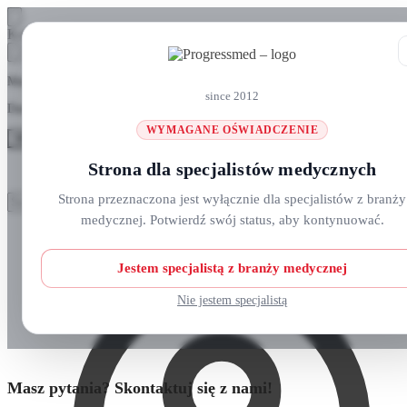
Skip
Skip
Koszyk
to
to
navigation
content
Masz pytania? Zadzwoń do nas: +48 690 911 777
since 2012
Darmowa wysyłka na zamówienia
ponad 300 zł
WYMAGANE OŚWIADCZENIE
MENU
Strona dla specjalistów medycznych
Szukaj:
Szukaj:
Strona przeznaczona jest wyłącznie dla specjalistów z branży
Szukaj
Szukaj
medycznej. Potwierdź swój status, aby kontynuować.
Strefa klienta
Strona główna
O nas
Nowości
Jestem specjalistą z branży medycznej
Kursy i wydarzenia
Blog
Nie jestem specjalistą
Kontakt
Masz pytania? Skontaktuj się z nami!