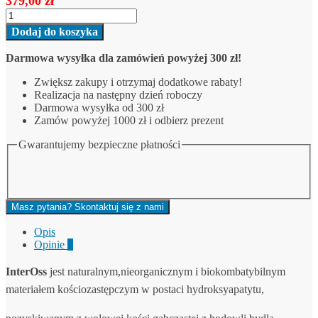
379,00
zł
0.5g(objętość:2.0cc)
ilość
Inteross
Dodaj do koszyka
biomateriał
pochodzenia
Darmowa wysyłka dla zamówień powyżej 300 zł!
wołowego
granulat
Zwiększ zakupy i otrzymaj dodatkowe rabaty!
-1.0-
Realizacja na następny dzień roboczy
2.0mm-
Darmowa wysyłka od 300 zł
0.5g(objętość:2.0cc)
Zamów powyżej 1000 zł i odbierz prezent
Gwarantujemy bezpieczne płatności
Masz pytania? Skontaktuj się z nami
Opis
Opinie
0
InterOss
jest naturalnym,nieorganicznym i biokombatybilnym
materiałem kościozastępczym w postaci hydroksyapatytu,