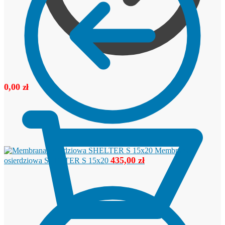
0,00
zł
Membrana
435,00
zł
osierdziowa SHELTER S 15x20