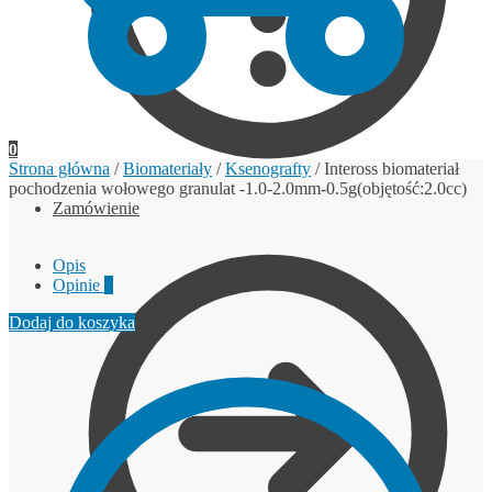
0
Strona główna
/
Biomateriały
/
Ksenografty
/
Inteross biomateriał
pochodzenia wołowego granulat -1.0-2.0mm-0.5g(objętość:2.0cc)
Zamówienie
Opis
Opinie
0
Dodaj do koszyka