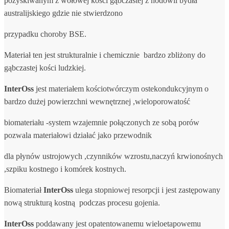
pozyskiwanym z wołowej kości gąbczastej z hodowli bydła
australijskiego gdzie nie stwierdzono
przypadku choroby BSE.
Materiał ten jest strukturalnie i chemicznie bardzo zbliżony do
gąbczastej kości ludzkiej.
InterOss
jest materiałem kościotwórczym ostekondukcyjnym o
bardzo dużej powierzchni wewnętrznej ,wieloporowatość
biomateriału -system wzajemnie połączonych ze sobą porów
pozwala materiałowi działać jako przewodnik
dla płynów ustrojowych ,czynników wzrostu,naczyń krwionośnych
,szpiku kostnego i komórek kostnych.
Biomateriał
InterOss
ulega stopniowej resorpcji i jest zastępowany
nową strukturą kostną podczas procesu gojenia.
InterOss
poddawany jest opatentowanemu wieloetapowemu