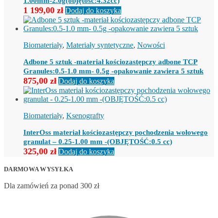
1.00mm-2.0g(objętość:4.32cc)
1 199,00
zł
Dodaj do koszyka
Biomateriały
,
Materiały syntetyczne
,
Nowości
Adbone 5 sztuk -materiał kościozastępczy adbone TCP
Granules:0.5-1.0 mm- 0.5g -opakowanie zawiera 5 sztuk
875,00
zł
Dodaj do koszyka
Biomateriały
,
Ksenografty
InterOss materiał kościozastępczy pochodzenia wołowego
granulat – 0.25-1.00 mm -(OBJĘTOŚĆ:0.5 cc)
325,00
zł
Dodaj do koszyka
DARMOWA WYSYŁKA
Dla zamówień za ponad 300 zł