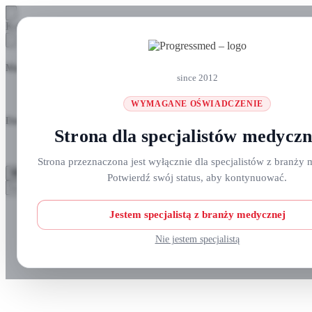
Skip
Skip
Koszyk
to
to
navigation
content
Masz pytania? Zadzwoń do nas: +48 690 911 777
since 2012
WYMAGANE OŚWIADCZENIE
Darmowa wysyłka na zamówienia
ponad 300 zł
Strona dla specjalistów medycz
Strona przeznaczona jest wyłącznie dla specjalistów z branży 
MENU
Potwierdź swój status, aby kontynuować.
Szukaj:
Szukaj
Strefa klienta
Jestem specjalistą z branży medycznej
Nie jestem specjalistą