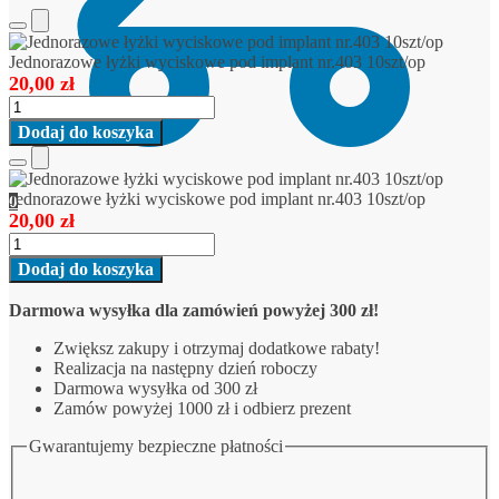
Add
to
Jednorazowe łyżki wyciskowe pod implant nr.403 10szt/op
Cart
20,00
zł
ilość
Jednorazowe
Dodaj do koszyka
łyżki
wyciskowe
Add
pod
to
Jednorazowe łyżki wyciskowe pod implant nr.403 10szt/op
0
implant
Cart
20,00
zł
nr.403
ilość
10szt/op
Jednorazowe
Dodaj do koszyka
łyżki
wyciskowe
Darmowa wysyłka dla zamówień powyżej 300 zł!
pod
implant
Zwiększ zakupy i otrzymaj dodatkowe rabaty!
nr.403
Realizacja na następny dzień roboczy
10szt/op
Darmowa wysyłka od 300 zł
Zamów powyżej 1000 zł i odbierz prezent
Gwarantujemy bezpieczne płatności