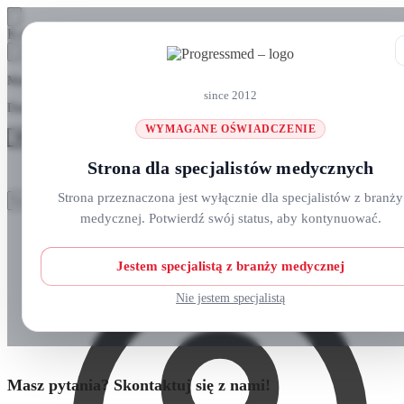
Skip
Skip
Koszyk
to
to
navigation
content
Masz pytania? Zadzwoń do nas: +48 690 911 777
since 2012
Darmowa wysyłka na zamówienia
ponad 300 zł
WYMAGANE OŚWIADCZENIE
MENU
Strona dla specjalistów medycznych
Szukaj:
Szukaj:
Strona przeznaczona jest wyłącznie dla specjalistów z branży
Szukaj
Szukaj
medycznej. Potwierdź swój status, aby kontynuować.
Strefa klienta
Strona główna
O nas
Nowości
Jestem specjalistą z branży medycznej
Kursy i wydarzenia
Blog
Nie jestem specjalistą
Kontakt
Masz pytania? Skontaktuj się z nami!