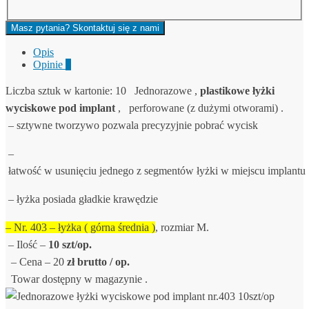
Masz pytania? Skontaktuj się z nami
Opis
Opinie
0
Liczba sztuk w kartonie:
10
Jednorazowe ,
plastikowe łyżki
wyciskowe pod implant
, perforowane (z dużymi otworami) .
– sztywne tworzywo pozwala precyzyjnie pobrać wycisk
–
łatwość w usunięciu jednego z segmentów łyżki w miejscu implantu
– łyżka posiada gładkie krawędzie
– Nr. 403 – łyżka
( górna średnia )
, rozmiar M.
– Ilość –
10 szt/op.
– Cena – 20
zł brutto / op.
Towar dostępny w magazynie .