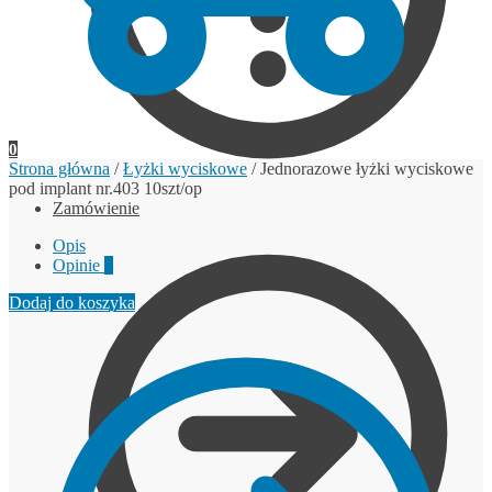
0
Strona główna
/
Łyżki wyciskowe
/
Jednorazowe łyżki wyciskowe
pod implant nr.403 10szt/op
Zamówienie
Opis
Opinie
0
Dodaj do koszyka