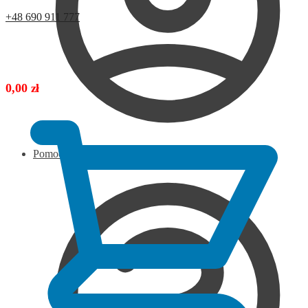
+48 690 911 777
0,00
zł
Pomoc