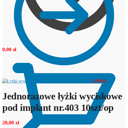
0,00
zł
1,99
zł
Łyżki wyciskowe 3w1
Jednorazowe łyżki wyciskowe
pod implant nr.403 10szt/op
20,00
zł