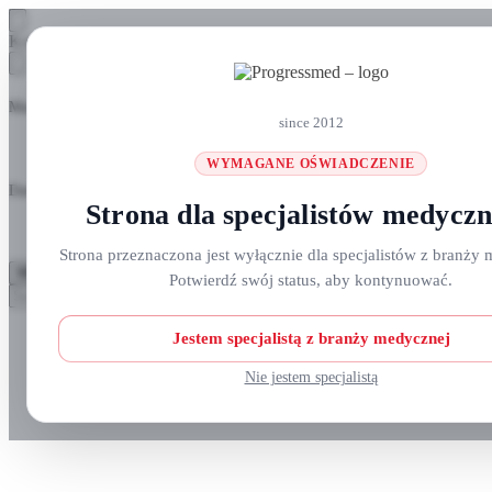
Skip
Skip
Koszyk
to
to
navigation
content
Masz pytania? Zadzwoń do nas: +48 690 911 777
since 2012
WYMAGANE OŚWIADCZENIE
Darmowa wysyłka na zamówienia
ponad 300 zł
Strona dla specjalistów medycz
Strona przeznaczona jest wyłącznie dla specjalistów z branży 
MENU
Potwierdź swój status, aby kontynuować.
Szukaj:
Szukaj
Strefa klienta
Jestem specjalistą z branży medycznej
Nie jestem specjalistą