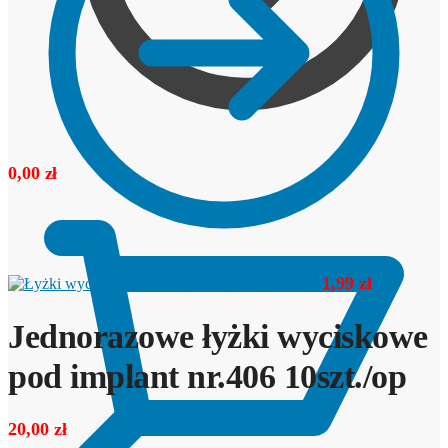
0,00
zł
1,99
zł
Łyżki wyciskowe 3w1
Jednorazowe łyżki wyciskowe
pod implant nr.406 10szt./op
20,00
zł