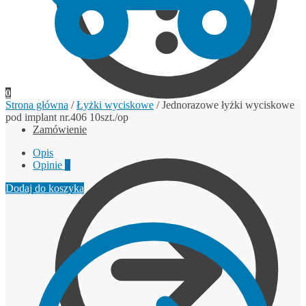
0
Strona główna
/
Łyżki wyciskowe
/
Jednorazowe łyżki wyciskowe
pod implant nr.406 10szt./op
Zamówienie
Opis
Opinie
0
Dodaj do koszyka