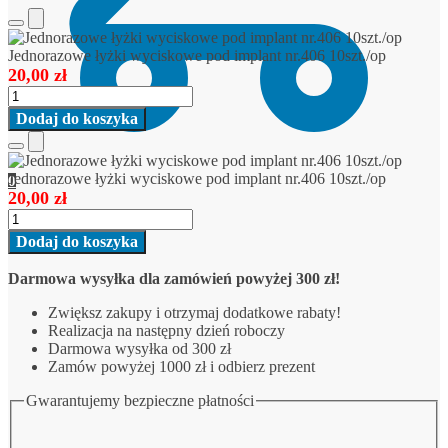
Add
to
Jednorazowe łyżki wyciskowe pod implant nr.406 10szt./op
Cart
20,00
zł
ilość
Jednorazowe
Dodaj do koszyka
łyżki
wyciskowe
Add
pod
to
Jednorazowe łyżki wyciskowe pod implant nr.406 10szt./op
0
implant
Cart
20,00
zł
nr.406
ilość
10szt./op
Jednorazowe
Dodaj do koszyka
łyżki
wyciskowe
Darmowa wysyłka dla zamówień powyżej 300 zł!
pod
implant
Zwiększ zakupy i otrzymaj dodatkowe rabaty!
nr.406
Realizacja na następny dzień roboczy
10szt./op
Darmowa wysyłka od 300 zł
Zamów powyżej 1000 zł i odbierz prezent
Gwarantujemy bezpieczne płatności