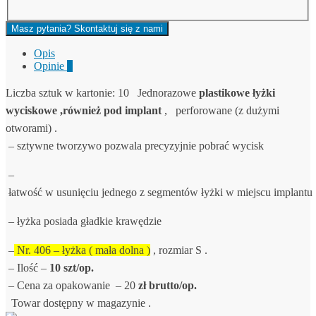
Masz pytania? Skontaktuj się z nami
Opis
Opinie
0
Liczba sztuk w kartonie:
10
Jednorazowe
plastikowe łyżki
wyciskowe ,również pod implant
, perforowane (z dużymi
otworami) .
– sztywne tworzywo pozwala precyzyjnie pobrać wycisk
–
łatwość w usunięciu jednego z segmentów łyżki w miejscu implantu
– łyżka posiada gładkie krawędzie
–
Nr. 406 – łyżka
( mała dolna )
, rozmiar S .
– Ilość –
10 szt/op.
– Cena za opakowanie – 20
zł brutto/op.
Towar dostępny w magazynie .