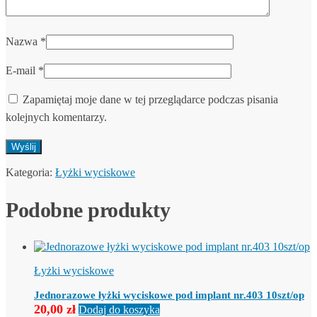
Nazwa
*
E-mail
*
Zapamiętaj moje dane w tej przeglądarce podczas pisania
kolejnych komentarzy.
Kategoria:
Łyżki wyciskowe
Podobne produkty
Łyżki wyciskowe
Jednorazowe łyżki wyciskowe pod implant nr.403 10szt/op
20,00
zł
Dodaj do koszyka