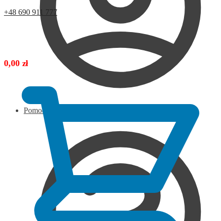
+48 690 911 777
0,00
zł
Pomoc