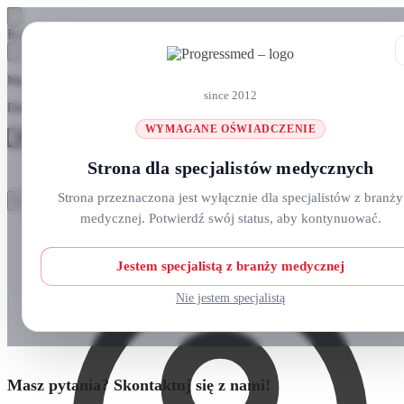
Skip
Skip
Koszyk
to
to
navigation
content
Masz pytania? Zadzwoń do nas: +48 690 911 777
since 2012
Darmowa wysyłka na zamówienia
ponad 300 zł
WYMAGANE OŚWIADCZENIE
MENU
Strona dla specjalistów medycznych
Szukaj:
Szukaj:
Strona przeznaczona jest wyłącznie dla specjalistów z branży
Szukaj
Szukaj
medycznej. Potwierdź swój status, aby kontynuować.
Strefa klienta
Strona główna
O nas
Nowości
Jestem specjalistą z branży medycznej
Kursy i wydarzenia
Blog
Nie jestem specjalistą
Kontakt
Masz pytania? Skontaktuj się z nami!