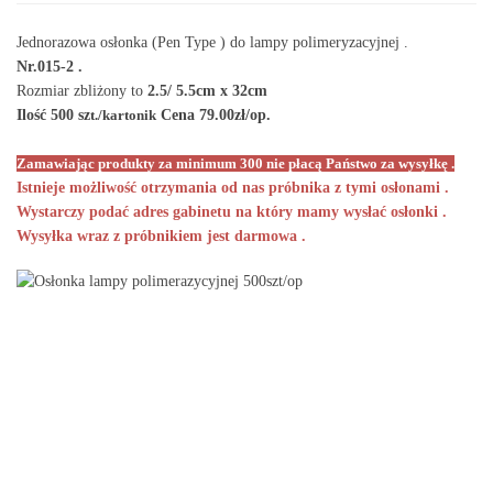
Jednorazowa osłonka (Pen Type ) do lampy polimeryzacyjnej .
Nr.015-2 .
Rozmiar zbliżony to
2.5/ 5.5cm x 32cm
Ilość 500 sz
t./kartonik
Cena 79.00zł/op.
Zamawiając produkty za minimum 300 nie płacą Państwo za wysyłkę .
Istnieje możliwość otrzymania od nas próbnika z tymi osłonami .
Wystarczy podać adres gabinetu na który mamy wysłać osłonki .
Wysyłka wraz z próbnikiem jest darmowa .