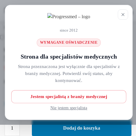
MENU
0
Strona główna
Osłonki na lampy, kamery i inne
Osłonka lampy polimerazycyjnej 500szt/op
/
/
since 2012
WYMAGANE OŚWIADCZENIE
Osłonka lampy polimerazycyjnej
Strona dla specjalistów medycznych
500szt/op
Strona przeznaczona jest wyłącznie dla specjalistów z
79,00
zł
branży medycznej. Potwierdź swój status, aby
kontynuować.
Rodzaj
Jestem specjalistą z branży medycznej
Wyczyść
Nie jestem specjalistą
Dodaj do koszyka