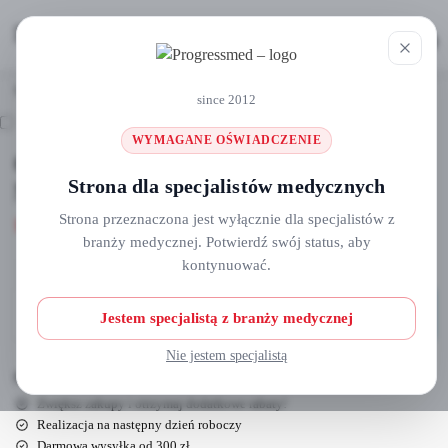
MENU
0
Strona główna
Osłonki płytki obrazowej rtg oraz sensora rvg
Osłonka tekturowa na płytkę obrazową Nr.1 400szt./op.
/
/
since 2012
WYMAGANE OŚWIADCZENIE
Osłonka tekturowa na płytkę obrazową
Strona dla specjalistów medycznych
Nr.1 400szt./op.
Strona przeznaczona jest wyłącznie dla specjalistów z
129,00
zł
branży medycznej. Potwierdź swój status, aby
kontynuować.
Dodaj do koszyka
Jestem specjalistą z branży medycznej
Nie jestem specjalistą
Darmowa wysyłka dla zamówień powyżej 300 zł!
Zwiększ zakupy i otrzymaj dodatkowe rabaty!
Realizacja na następny dzień roboczy
Darmowa wysyłka od 300 zł