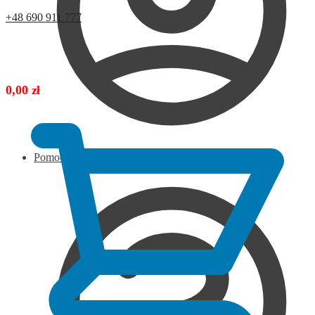
+48 690 911 777
0,00
zł
Pomoc