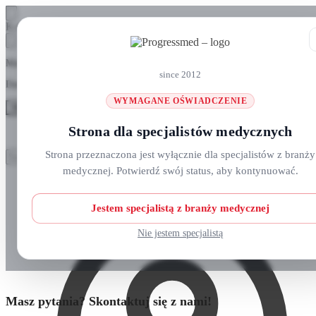
Skip
Skip
Koszyk
to
to
navigation
content
Masz pytania? Zadzwoń do nas: +48 690 911 777
since 2012
Darmowa wysyłka na zamówienia
ponad 300 zł
WYMAGANE OŚWIADCZENIE
MENU
Strona dla specjalistów medycznych
Szukaj:
Szukaj:
Strona przeznaczona jest wyłącznie dla specjalistów z branży
Szukaj
Szukaj
medycznej. Potwierdź swój status, aby kontynuować.
Strefa klienta
Strona główna
O nas
Nowości
Jestem specjalistą z branży medycznej
Kursy i wydarzenia
Blog
Nie jestem specjalistą
Kontakt
Masz pytania? Skontaktuj się z nami!