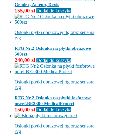
na
Gendex, Acteon, Dexis
stronie
155,00
zł
Dodaj do koszyka
produktu
Osłonki płytki obrazowej rtg oraz sensora
rvg
RTG Nr.2 Osłonka na płytki obrazowe
500szt
240,00
zł
Dodaj do koszyka
Osłonki płytki obrazowej rtg oraz sensora
rvg
RTG Nr.2 Osłonka na płytki fosforowe
nr.ref.BE2300 MedicalProtect
150,00
zł
Dodaj do koszyka
Osłonki płytki obrazowej rtg oraz sensora
rvg