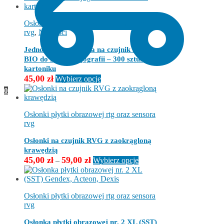
wiele
wariantów.
Opcje
Osłonki płytki obrazowej rtg oraz sensora
można
rvg
,
Nowości
wybrać
na
Jednorazowa osłonka na czujnik RVG –
stronie
BIO do Radiowizjografii – 300 sztuk w
produktu
kartoniku
Ten
45,00
zł
Wybierz opcje
produkt
0
ma
wiele
wariantów.
Osłonki płytki obrazowej rtg oraz sensora
Opcje
rvg
można
wybrać
Osłonki na czujnik RVG z zaokrągloną
na
krawędzią
stronie
Zakres
Ten
45,00
zł
59,00
zł
–
Wybierz opcje
produktu
cen:
produkt
od
ma
45,00 zł
wiele
do
wariantów.
Osłonki płytki obrazowej rtg oraz sensora
59,00 zł
Opcje
rvg
można
wybrać
Osłonka płytki obrazowej nr. 2 XL (SST)