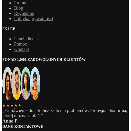
Promocje
Blog
Regulamin
Polityka prywatności
SKLEP
Panel klienta
Pomoc
Kontakt
PONAD 1,000 ZADOWOLONYCH KLIENTÓW
★★★★★
„Zamówienie dotarło bez żadnych problemów. Profesjonalna firma,
której można zaufać.”
Anna P.
DANE KONTAKTOWE