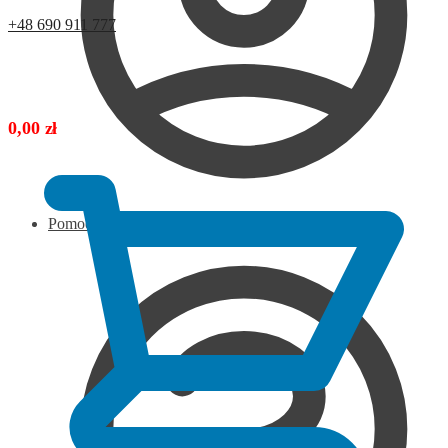
+48 690 911 777
0,00
zł
Pomoc