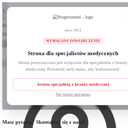
Skip
Skip
Koszyk
to
to
navigation
content
Masz pytania? Zadzwoń do nas: +48 690 911 777
since 2012
Darmowa wysyłka na zamówienia
ponad 300 zł
WYMAGANE OŚWIADCZENIE
MENU
Strona dla specjalistów medycznych
Szukaj:
Szukaj:
Strona przeznaczona jest wyłącznie dla specjalistów z branży
Szukaj
Szukaj
medycznej. Potwierdź swój status, aby kontynuować.
Strefa klienta
Strona główna
O nas
Nowości
Jestem specjalistą z branży medycznej
Kursy i wydarzenia
Blog
Nie jestem specjalistą
Kontakt
Masz pytania? Skontaktuj się z nami!