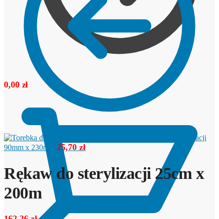
0,00
zł
Torebka do sterylizacji
25,70
zł
90mm x 230mm
Rękaw do sterylizacji 25cm x
200m
162,26
zł