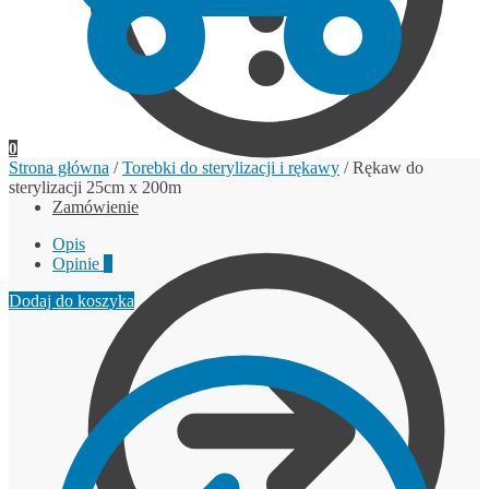
0
Strona główna
/
Torebki do sterylizacji i rękawy
/
Rękaw do
sterylizacji 25cm x 200m
Zamówienie
Opis
Opinie
0
Dodaj do koszyka