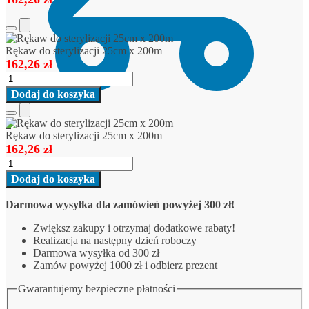
Add
to
Rękaw do sterylizacji 25cm x 200m
Cart
162,26
zł
ilość
Rękaw
Dodaj do koszyka
do
sterylizacji
Add
0
25cm
to
Rękaw do sterylizacji 25cm x 200m
x
Cart
162,26
zł
200m
ilość
Rękaw
Dodaj do koszyka
do
sterylizacji
Darmowa wysyłka dla zamówień powyżej 300 zł!
25cm
x
Zwiększ zakupy i otrzymaj dodatkowe rabaty!
200m
Realizacja na następny dzień roboczy
Darmowa wysyłka od 300 zł
Zamów powyżej 1000 zł i odbierz prezent
Gwarantujemy bezpieczne płatności