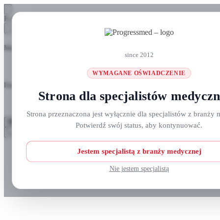
Skip
Skip
Koszyk
to
to
navigation
content
Masz pytania? Zadzwoń do nas: +48 690 911 777
since 2012
WYMAGANE OŚWIADCZENIE
Darmowa wysyłka na zamówienia
ponad 300 zł
Strona dla specjalistów medycz
Strona przeznaczona jest wyłącznie dla specjalistów z branży 
MENU
Potwierdź swój status, aby kontynuować.
Szukaj:
Szukaj
Strefa klienta
Jestem specjalistą z branży medycznej
Nie jestem specjalistą