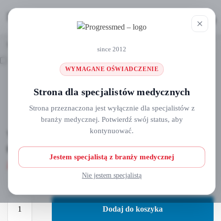
MENU
0
Strona główna
Wężyki do fizjodyspenserów i piezo
Wężyk do KAVO INTRASURG nr ref 6453
/
/
since 2012
WYMAGANE OŚWIADCZENIE
Strona dla specjalistów medycznych
Strona przeznaczona jest wyłącznie dla specjalistów z
branży medycznej. Potwierdź swój status, aby
kontynuować.
Wężyk do KAVO INTRASURG nr ref
6453
Jestem specjalistą z branży medycznej
24,00
zł
Nie jestem specjalistą
Dodaj do koszyka