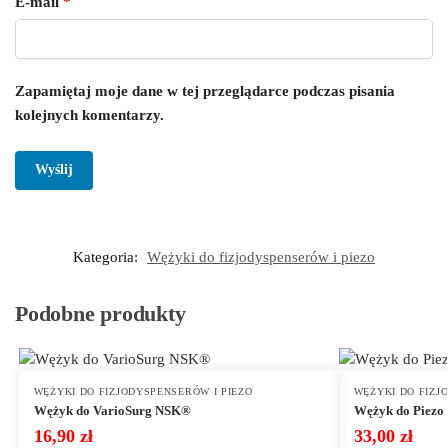
E-mail
*
Zapamiętaj moje dane w tej przeglądarce podczas pisania
kolejnych komentarzy.
Kategoria:
Wężyki do fizjodyspenserów i piezo
Podobne produkty
WĘŻYKI DO FIZJODYSPENSERÓW I PIEZO
WĘŻYKI DO FIZJ
Wężyk do VarioSurg NSK®
Wężyk do Piezo 
16,90
zł
33,00
zł