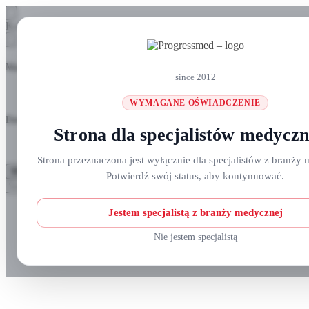
Skip
Skip
Koszyk
to
to
navigation
content
Masz pytania? Zadzwoń do nas: +48 690 911 777
since 2012
WYMAGANE OŚWIADCZENIE
Darmowa wysyłka na zamówienia
ponad 300 zł
Strona dla specjalistów medycz
Strona przeznaczona jest wyłącznie dla specjalistów z branży 
MENU
Potwierdź swój status, aby kontynuować.
Szukaj:
Szukaj
Strefa klienta
Jestem specjalistą z branży medycznej
Nie jestem specjalistą