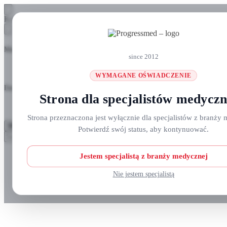
Skip
Skip
Koszyk
to
to
navigation
content
Masz pytania? Zadzwoń do nas: +48 690 911 777
since 2012
WYMAGANE OŚWIADCZENIE
Darmowa wysyłka na zamówienia
ponad 300 zł
Strona dla specjalistów medycz
Strona przeznaczona jest wyłącznie dla specjalistów z branży 
MENU
Potwierdź swój status, aby kontynuować.
Szukaj:
Szukaj
Strefa klienta
Jestem specjalistą z branży medycznej
Nie jestem specjalistą