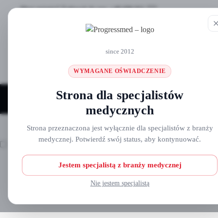
Masz pytania? Zadzwoń do nas: +48 690 911 777
since 2012
WYMAGANE OŚWIADCZENIE
Strona dla specjalistów
Strona główna
O nas
Nowości
Kursy i wydarzenia
B
medycznych
Strona główna
Wężyki do fizjodyspenserów i piezo
/
/
Strona przeznaczona jest wyłącznie dla specjalistów z branży
medycznej. Potwierdź swój status, aby kontynuować.
Jestem specjalistą z branży medycznej
Nie jestem specjalistą