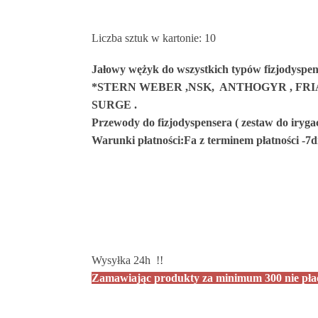
Liczba sztuk w kartonie:
10
Jałowy wężyk do wszystkich typów fizjodysp
*STERN WEBER ,NSK, ANTHOGYR , FR
SURGE .
Przewody do fizjodyspensera ( zestaw do irygacj
Warunki płatności:Fa z terminem płatności -7
Wysyłka 24h !!
Zamawiając produkty za minimum 300 nie płac