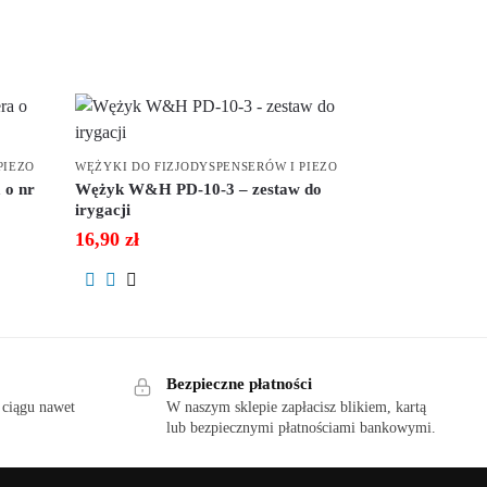
PIEZO
WĘŻYKI DO FIZJODYSPENSERÓW I PIEZO
 o nr
Wężyk W&H PD-10-3 – zestaw do
irygacji
16,90
zł
Bezpieczne płatności
 ciągu nawet
W naszym sklepie zapłacisz blikiem, kartą
lub bezpiecznymi płatnościami bankowymi.