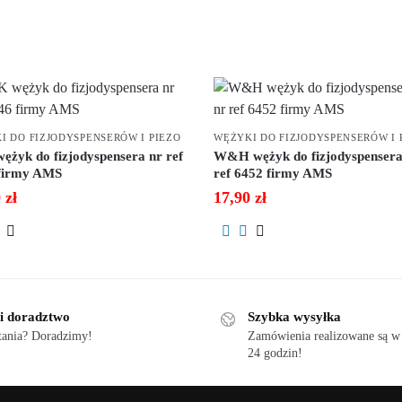
I DO FIZJODYSPENSERÓW I PIEZO
WĘŻYKI DO FIZJODYSPENSERÓW I 
ężyk do fizjodyspensera nr ref
W&H wężyk do fizjodyspensera
firmy AMS
ref 6452 firmy AMS
0
zł
17,90
zł
i doradztwo
Szybka wysyłka
tania? Doradzimy!
Zamówienia realizowane są w
24 godzin!