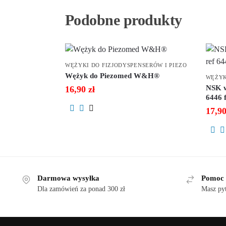
Podobne produkty
WĘŻYKI DO FIZJODYSPENSERÓW I PIEZO
Wężyk do Piezomed W&H®
WĘŻYK
NSK w
16,90
zł
6446 
17,9
Darmowa wysyłka
Pomoc 
Dla zamówień za ponad 300 zł
Masz py