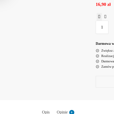
16,90
zł
Darmowa wy
Zwiększ 
Realizac
Darmowa 
Zamów po
Opis
Opinie
0