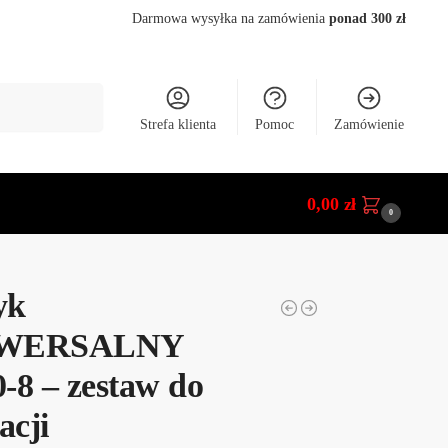
Darmowa wysyłka na zamówienia
ponad 300 zł
Szukaj
Strefa klienta
Pomoc
Zamówienie
0,00
zł
0
yk
WERSALNY
-8 – zestaw do
acji