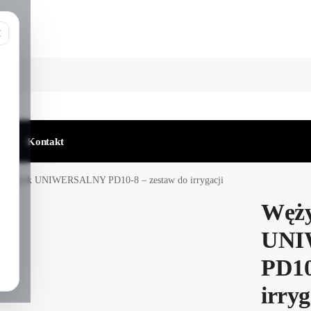
log
Kontakt
Wężyk UNIWERSALNY PD10-8 – zestaw do irrygacji
Węż
UNI
PD10
irryg