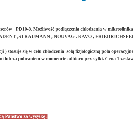
enserów PD10-8.
Możliwość podłączenia chłodzenia w mikrosilnik
IADENT ,STRAUMANN ,
NOUVAG , KAVO , FRIEDRICHSFELD
i ) stosuje się w celu chłodzenia
solą fizjologiczną pola operacyj
dni lub za pobraniem w momencie
odbioru przesyłki.
Cena 1 zestaw
ą Państwo za wysyłkę .