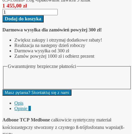
TCP
1 455,00
zł
Granules:
ilość
0.5-
Adbone
1.0mm-
Dodaj do koszyka
5
1.0g
sztuk-
-
Darmowa wysyłka dla zamówień powyżej 300 zł!
materiał
opakowanie
kościozastępczy
zawiera
Zwiększ zakupy i otrzymaj dodatkowe rabaty!
adbone
5
Realizacja na następny dzień roboczy
TCP
sztuk
Darmowa wysyłka od 300 zł
Granules:
Zamów powyżej 1000 zł i odbierz prezent
0.5-
1.0mm-
Gwarantujemy bezpieczne płatności
1.0g
-
opakowanie
zawiera
5
Masz pytania? Skontaktuj się z nami
sztuk
Opis
Opinie
0
Adbone TCP
Medbone
całkowicie syntetyczny materiał
kościozastępczy stworzony z czystego ß-trójfosforanu wapnia(ß-