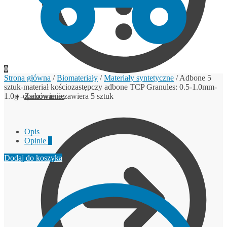
0
Strona główna
/
Biomateriały
/
Materiały syntetyczne
/
Adbone 5
sztuk-materiał kościozastępczy adbone TCP Granules: 0.5-1.0mm-
1.0g -opakowanie zawiera 5 sztuk
Zamówienie
Opis
Opinie
0
Dodaj do koszyka