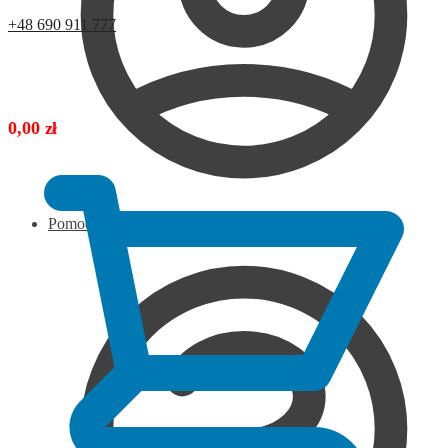
+48 690 911 777
0,00
zł
Pomoc