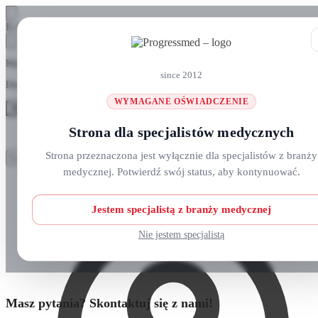
Skip
Skip
Koszyk
to
to
navigation
content
Masz pytania? Zadzwoń do nas: +48 690 911 777
since 2012
Darmowa wysyłka na zamówienia
ponad 300 zł
WYMAGANE OŚWIADCZENIE
MENU
Strona dla specjalistów medycznych
Szukaj:
Szukaj:
Strona przeznaczona jest wyłącznie dla specjalistów z branży
Szukaj
Szukaj
medycznej. Potwierdź swój status, aby kontynuować.
Strefa klienta
Strona główna
O nas
Nowości
Jestem specjalistą z branży medycznej
Kursy i wydarzenia
Blog
Nie jestem specjalistą
Kontakt
Masz pytania? Skontaktuj się z nami!