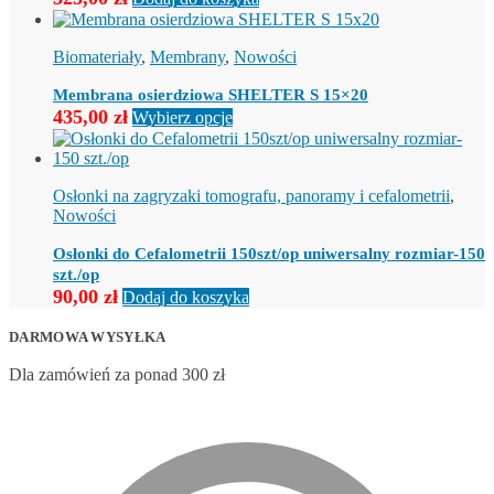
Biomateriały
,
Membrany
,
Nowości
Membrana osierdziowa SHELTER S 15×20
Ten
435,00
zł
Wybierz opcje
produkt
ma
wiele
wariantów.
Osłonki na zagryzaki tomografu, panoramy i cefalometrii
,
Opcje
Nowości
można
wybrać
Osłonki do Cefalometrii 150szt/op uniwersalny rozmiar-150
na
szt./op
stronie
90,00
zł
Dodaj do koszyka
produktu
DARMOWA WYSYŁKA
Dla zamówień za ponad 300 zł