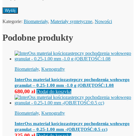
Kategorie:
Biomateriały
,
Materiały syntetyczne
,
Nowości
Podobne produkty
Biomateriały
,
Ksenografty
InterOss materiał kościozastępczy pochodzenia wołowego
granulat – 0.25-1.00 mm -1.0 g (OBJĘTOŚĆ:1.08
680,00
zł
Dodaj do koszyka
Biomateriały
,
Ksenografty
InterOss materiał kościozastępczy pochodzenia wołowego
granulat – 0.25-1.00 mm -(OBJĘTOŚĆ:0.5 cc)
325,00
zł
Dodaj do koszyka