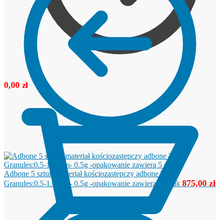
0,00
zł
Adbone 5 sztuk -materiał kościozastępczy adbone TCP
875,00
zł
Granules:0.5-1.0 mm- 0.5g -opakowanie zawiera 5 sztuk