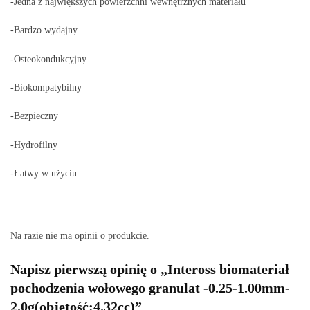
-Jedna z największych powierzchni wewnętrznych materiału
-Bardzo wydajny
-Osteokondukcyjny
-Biokompatybilny
-Bezpieczny
-Hydrofilny
-Łatwy w użyciu
Na razie nie ma opinii o produkcie.
Napisz pierwszą opinię o „Inteross biomateriał
pochodzenia wołowego granulat -0.25-1.00mm-
2.0g(objętość:4.32cc)”