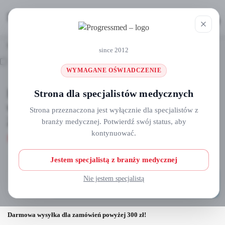
MENU
0
Strona główna
Biomateriały
Ksenografty
Inteross biomateriał pochodzenia wołowego granulat -0.25-1.00mm-2.0g(objętość:4.32cc)
/
/
/
since 2012
WYMAGANE OŚWIADCZENIE
Inteross biomateriał pochodzenia
Strona dla specjalistów medycznych
wołowego granulat -0.25-1.00mm-
Strona przeznaczona jest wyłącznie dla specjalistów z
2.0g(objętość:4.32cc)
branży medycznej. Potwierdź swój status, aby
kontynuować.
1 199,00
zł
Jestem specjalistą z branży medycznej
Nie jestem specjalistą
Dodaj do koszyka
Darmowa wysyłka dla zamówień powyżej 300 zł!