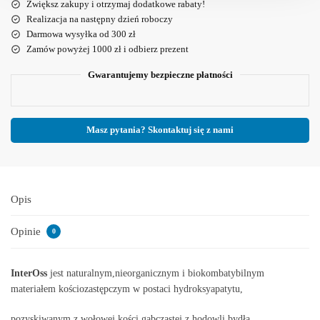
Zwiększ zakupy i otrzymaj dodatkowe rabaty!
Realizacja na następny dzień roboczy
Darmowa wysyłka od 300 zł
Zamów powyżej 1000 zł i odbierz prezent
Gwarantujemy bezpieczne płatności
Masz pytania? Skontaktuj się z nami
Opis
Opinie
0
InterOss
jest naturalnym,nieorganicznym i biokombatybilnym
materiałem kościozastępczym w postaci hydroksyapatytu,
pozyskiwanym z wołowej kości gąbczastej z hodowli bydła