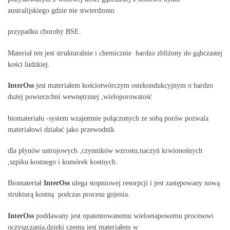
australijskiego gdzie nie stwierdzono
przypadku choroby BSE.
Materiał ten jest strukturalnie i chemicznie bardzo zbliżony do gąbczastej
kości ludzkiej.
InterOss
jest materiałem kościotwórczym ostekondukcyjnym o bardzo
dużej powierzchni wewnętrznej ,wieloporowatość
biomateriału -system wzajemnie połączonych ze sobą porów pozwala
materiałowi działać jako przewodnik
dla płynów ustrojowych ,czynników wzrostu,naczyń krwionośnych
,szpiku kostnego i komórek kostnych.
Biomateriał
InterOss
ulega stopniowej resorpcji i jest zastępowany nową
strukturą kostną podczas procesu gojenia.
InterOss
poddawany jest opatentowanemu wieloetapowemu procesowi
oczyszczania,dzięki czemu jest materiałem w