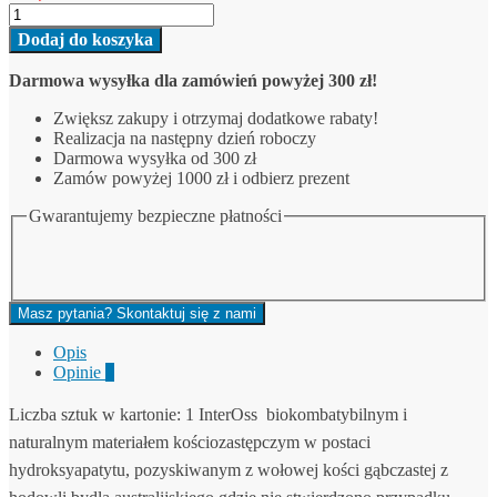
ilość
2.0mm-
InterOss
1.0g
Dodaj do koszyka
materiał
-
kościozastępczy
(OBJĘTOŚĆ:
Darmowa wysyłka dla zamówień powyżej 300 zł!
pochodzenia
wołowego
Zwiększ zakupy i otrzymaj dodatkowe rabaty!
granulat
Realizacja na następny dzień roboczy
gruby
Darmowa wysyłka od 300 zł
-1.0-
Zamów powyżej 1000 zł i odbierz prezent
2.0mm-
1.0g
Gwarantujemy bezpieczne płatności
-
(OBJĘTOŚĆ:
Masz pytania? Skontaktuj się z nami
Opis
Opinie
0
Liczba sztuk w kartonie:
1
InterOss biokombatybilnym i
naturalnym materiałem kościozastępczym w postaci
hydroksyapatytu, pozyskiwanym z wołowej kości gąbczastej z