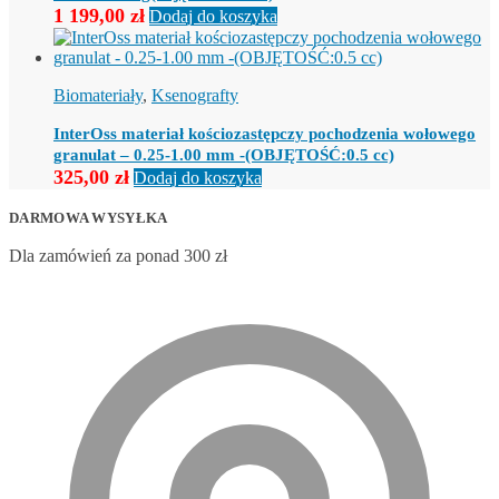
1 199,00
zł
Dodaj do koszyka
Biomateriały
,
Ksenografty
InterOss materiał kościozastępczy pochodzenia wołowego
granulat – 0.25-1.00 mm -(OBJĘTOŚĆ:0.5 cc)
325,00
zł
Dodaj do koszyka
DARMOWA WYSYŁKA
Dla zamówień za ponad 300 zł