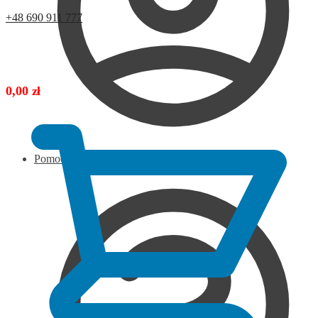
+48 690 911 777
0,00
zł
Pomoc