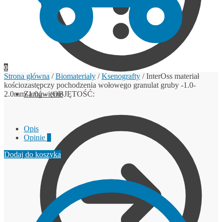
0
Strona główna
/
Biomateriały
/
Ksenografty
/
InterOss materiał
kościozastępczy pochodzenia wołowego granulat gruby -1.0-
2.0mm-1.0g – (OBJĘTOŚĆ:
Zamówienie
Opis
Opinie
0
Dodaj do koszyka