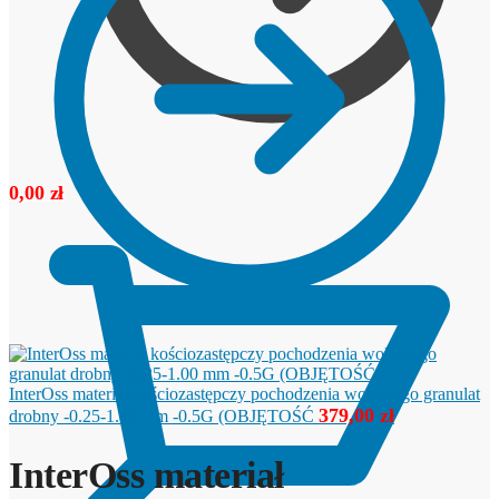
0,00
zł
InterOss materiał kościozastępczy pochodzenia wołowego granulat
379,00
zł
drobny -0.25-1.00 mm -0.5G (OBJĘTOŚĆ
InterOss materiał