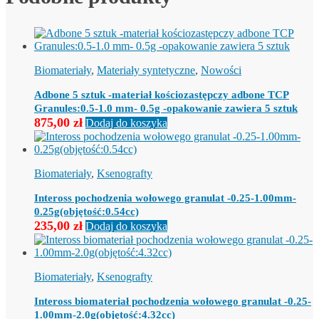
Biomateriały
,
Materiały syntetyczne
,
Nowości
Adbone 5 sztuk -materiał kościozastępczy adbone TCP
Granules:0.5-1.0 mm- 0.5g -opakowanie zawiera 5 sztuk
875,00
zł
Dodaj do koszyka
Biomateriały
,
Ksenografty
Inteross pochodzenia wołowego granulat -0.25-1.00mm-
0.25g(objętość:0.54cc)
235,00
zł
Dodaj do koszyka
Biomateriały
,
Ksenografty
Inteross biomateriał pochodzenia wołowego granulat -0.25-
1.00mm-2.0g(objętość:4.32cc)