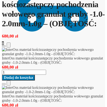
kościozastępczy pochodzenia
wołowego granulat gruby -1.0-
2.0mm-1.0g – (OBJĘTOŚĆ:
680,00
zł
0
Add
to
Cart
InterOss materiał kościozastępczy pochodzenia wołowego granulat
gruby -1.0-2.0mm-1.0g - (OBJĘTOŚĆ:
680,00
zł
ilość
InterOss
Dodaj do koszyka
materiał
kościozastępczy
Add
pochodzenia
to
wołowego
Cart
InterOss materiał kościozastępczy pochodzenia wołowego granulat
granulat
gruby -1.0-2.0mm-1.0g - (OBJĘTOŚĆ:
gruby
680,00
zł
-1.0-