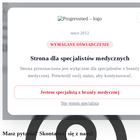
Skip
Skip
Koszyk
to
to
navigation
content
Masz pytania? Zadzwoń do nas: +48 690 911 777
since 2012
Darmowa wysyłka na zamówienia
ponad 300 zł
WYMAGANE OŚWIADCZENIE
MENU
Strona dla specjalistów medycznych
Szukaj:
Szukaj:
Strona przeznaczona jest wyłącznie dla specjalistów z branży
Szukaj
Szukaj
medycznej. Potwierdź swój status, aby kontynuować.
Strefa klienta
Strona główna
O nas
Nowości
Jestem specjalistą z branży medycznej
Kursy i wydarzenia
Blog
Nie jestem specjalistą
Kontakt
Masz pytania? Skontaktuj się z nami!