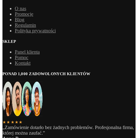
O nas
Promocje
Blog
Regulamin
Polityka prywatności
SKLEP
Panel klienta
Pomoc
Kontakt
PONAD 1,000 ZADOWOLONYCH KLIENTÓW
★★★★★
„Zamówienie dotarło bez żadnych problemów. Profesjonalna firma,
której można zaufać.”