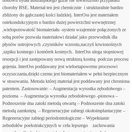
hodowli bydła australijskiego gdzie nie stwierdzono przypadku
choroby BSE. Materiał ten jest chemicznie i strukturalnie bardzo
zbliżony do gąbczastej kości ludzkiej. InterOss jest materiałem
ostekondukcyjnym o bardzo dużej powierzchni wewnętrznej
,wieloporowatość biomateriału -system wzajemnie połączonych ze
sobą porów pozwala materiałowi działać jako przewodnik dla
płynów ustrojowych ,czynników wzrostu,naczyń krwionośnych
,szpiku kostnego i komórek kostnych. InterOss ulega stopniowej
resorpcji i jest zastępowany nową strukturą kostną podczas procesu
gojenia. InterOss poddawany jest wieloetapowemu procesowi
oczyszczania,dzięki czemu jest biomateriałem w pełni bezpiecznym
w stosowaniu. Metoda której materiał jest poddawany jest chroniona
patentem. Zastosowanie: – Augmentacja wyrostka zębodołwego –
pozioma – Augmentacja wyrostka zebodołowego -pionowa –
Podnoszenie dna zatoki metodą otwartą – Podnoszenie dna zatoki
metodą zamkniętą – Regeneracyjne zabiegi okołoimplantacyjne –
Regeneracyjne zabiegi periodontologiczne – Wypełnianie
zebodołów poekstrakcyjnych w celu lepszego zachowania