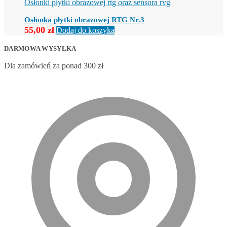
wiele
Osłonki płytki obrazowej rtg oraz sensora rvg
wariantów.
Opcje
Osłonka płytki obrazowej RTG Nr.3
można
55,00
zł
Dodaj do koszyka
wybrać
na
DARMOWA WYSYŁKA
stronie
produktu
Dla zamówień za ponad 300 zł