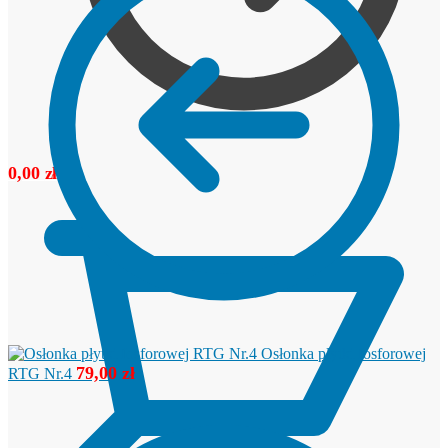
0,00
zł
Osłonka płytki fosforowej
79,00
zł
RTG Nr.4