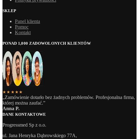
SKLEP
Panel klienta
Pomoc
Kontakt
PONAD 1,000 ZADOWOLONYCH KLIENTÓW
★★★★★
„Zamówienie dotarło bez żadnych problemów. Profesjonalna firma,
której można zaufać.”
Anna P.
DANE KONTAKTOWE
Progressmed Sp z o.o.
ul. Jana Henryka Dąbrowskiego 77A,