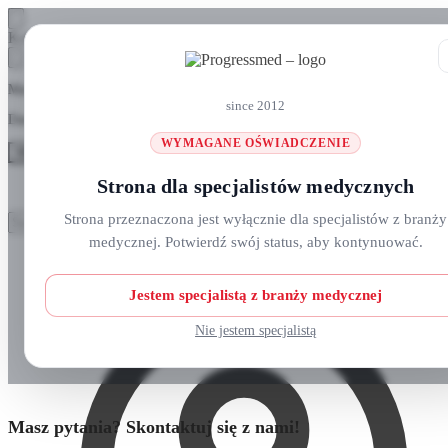
Skip
Skip
Koszyk
to
to
navigation
content
Masz pytania? Zadzwoń do nas: +48 690 911 777
since 2012
Darmowa wysyłka na zamówienia
ponad 300 zł
WYMAGANE OŚWIADCZENIE
MENU
Strona dla specjalistów medycznych
Szukaj:
Szukaj:
Strona przeznaczona jest wyłącznie dla specjalistów z branży
Szukaj
Szukaj
medycznej. Potwierdź swój status, aby kontynuować.
Strefa klienta
Strona główna
O nas
Nowości
Jestem specjalistą z branży medycznej
Kursy i wydarzenia
Blog
Nie jestem specjalistą
Kontakt
Masz pytania? Skontaktuj się z nami!