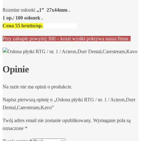
Rozmiar osłonki
„1”
27x44mm .
1 op./ 100 osłonek .
Cena 55 brutto/op.
Przy zakupie powyżej 300 – koszt wysłki pokrywa nasza firma .
Opinie
Na razie nie ma opinii o produkcie.
Napisz pierwszą opinię o „Osłona płytki RTG / nr. 1 / Acteon,Durr
Dental,Carestream,Kavo”
Twój adres email nie zostanie opublikowany.
Wymagane pola są
oznaczone
*