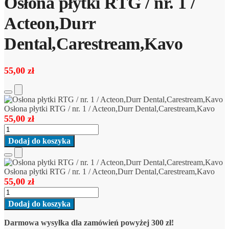
Osłona płytki RTG / nr. 1 /
Acteon,Durr
Dental,Carestream,Kavo
55,00
zł
Add
to
Osłona płytki RTG / nr. 1 / Acteon,Durr Dental,Carestream,Kavo
Cart
55,00
zł
ilość
Osłona
Dodaj do koszyka
płytki
RTG
Add
/
to
Osłona płytki RTG / nr. 1 / Acteon,Durr Dental,Carestream,Kavo
nr.
Cart
55,00
zł
1
ilość
/
Osłona
Acteon,Durr
Dodaj do koszyka
płytki
Dental,Carestream,Kavo
RTG
Darmowa wysyłka dla zamówień powyżej 300 zł!
/