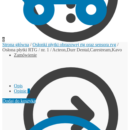
0
Strona główna
/
Osłonki płytki obrazowej rtg oraz sensora rvg
/
Osłona płytki RTG / nr. 1 / Acteon,Durr Dental,Carestream,Kavo
Zamówienie
Opis
Opinie
0
Dodaj do koszyka