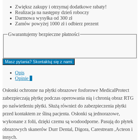
nr.
Zwiększ zakupy i otrzymaj dodatkowe rabaty!
1
Realizacja na następny dzień roboczy
/
Darmowa wysyłka od 300 zł
Acteon,Durr
Zamów powyżej 1000 zł i odbierz prezent
Dental,Carestream,Kavo
Gwarantujemy bezpieczne płatności
Masz pytania? Skontaktuj się z nami
Opis
Opinie
0
Osłonki ochronne na płytki obrazowe fosforowe MedicalProtect
zabezpieczają płytkę podczas operowania nią i chronią obraz RTG
po naświetleniu płytki. Służą również do zabezpieczenia płytki
przed kontaktem ze śliną pacjenta. Osłonki są jednorazowe,
wykonane z folii, dzięki czemu są wodoodporne. Pasują do płytek
obrazowych skanerów Durr Dental, Digora, Carestream ,Acteon i
innych.