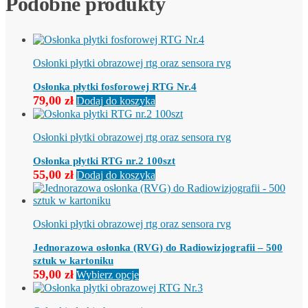
Podobne produkty
Osłonki płytki obrazowej rtg oraz sensora rvg
Osłonka płytki fosforowej RTG Nr.4
79,00
zł
Dodaj do koszyka
Osłonki płytki obrazowej rtg oraz sensora rvg
Osłonka płytki RTG nr.2 100szt
55,00
zł
Dodaj do koszyka
Osłonki płytki obrazowej rtg oraz sensora rvg
Jednorazowa osłonka (RVG) do Radiowizjografii – 500
sztuk w kartoniku
Ten
59,00
zł
Wybierz opcje
produkt
ma