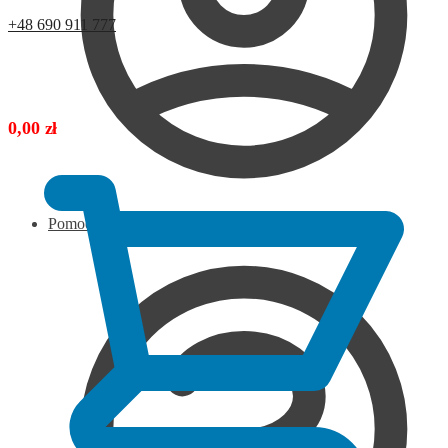
+48 690 911 777
0,00
zł
Pomoc