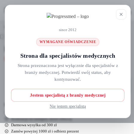
MENU
0
Strona główna
Torebki do sterylizacji i rękawy
Rękaw do sterylizacji 7.5cm x 200m
/
/
since 2012
WYMAGANE OŚWIADCZENIE
Rękaw do sterylizacji 7.5cm x 200m
Strona dla specjalistów medycznych
55,25
zł
Strona przeznaczona jest wyłącznie dla specjalistów z
branży medycznej. Potwierdź swój status, aby
kontynuować.
Dodaj do koszyka
Jestem specjalistą z branży medycznej
Darmowa wysyłka dla zamówień powyżej 300 zł!
Nie jestem specjalistą
Zwiększ zakupy i otrzymaj dodatkowe rabaty!
Realizacja na następny dzień roboczy
Darmowa wysyłka od 300 zł
Zamów powyżej 1000 zł i odbierz prezent