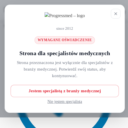
MENU
0
Strona główna
Odzież medyczna
Fartuchy
Fartuch chirurgiczny z włókniny PP 30g/m2 JAŁOWY
/
/
/
since 2012
WYMAGANE OŚWIADCZENIE
Strona dla specjalistów medycznych
Strona przeznaczona jest wyłącznie dla specjalistów z
branży medycznej. Potwierdź swój status, aby
kontynuować.
Jestem specjalistą z branży medycznej
Nie jestem specjalistą