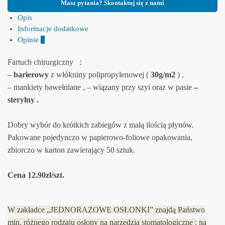
Masz pytania? Skontaktuj się z nami
Opis
Informacje dodatkowe
Opinie
0
Fartuch chirurgiczny :
–
barierowy
z włókniny polipropylenowej (
30g/m2
) ,
– mankiety bawełniane , – wiązany przy szyi oraz w pasie
–
sterylny .
Dobry wybór do krótkich zabiegów z małą ilością płynów.
Pakowane pojedynczo w papierowo-foliowe opakowania,
zbiorczo w karton zawierający 50 sztuk.
Cena 12.90zł/szt.
W zakładce „JEDNORAZOWE OSŁONKI” znajdą Państwo
min. różnego rodzaju osłony na narzędzia stomatologiczne :
na