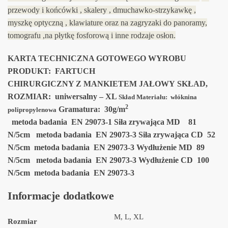
przewody i końcówki , skalery , dmuchawko-strzykawkę ,
myszkę optyczną , klawiature oraz na zagryzaki do panoramy,
tomografu ,na płytkę fosforową i inne rodzaje osłon.
KARTA TECHNICZNA GOTOWEGO WYROBU
PRODUKT: FARTUCH
CHIRURGICZNY Z MANKIETEM JAŁOWY
SKŁAD,
ROZMIAR: uniwersalny – XL
Skład Materiału: włóknina
2
Gramatura: 30g/m
polipropylenowa
metoda badania EN 29073-1
Siła zrywająca MD 81
N/5cm metoda badania EN 29073-3
Siła zrywająca CD 52
N/5cm metoda badania EN 29073-3
Wydłużenie MD 89
N/5cm metoda badania EN 29073-3
Wydłużenie CD 100
N/5cm metoda badania EN 29073-3
Informacje dodatkowe
M, L, XL
Rozmiar