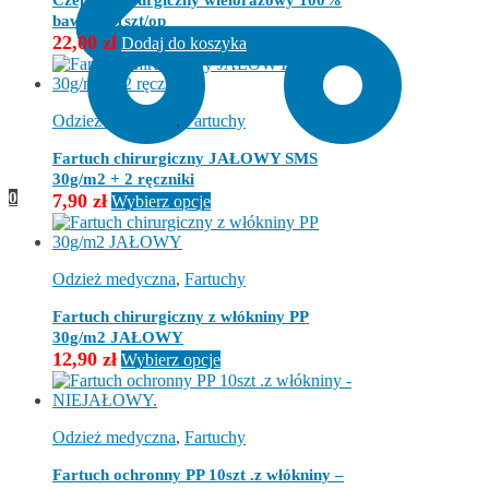
Czepek chirurgiczny wielorazowy 100%
bawełny 1szt/op
22,00
zł
Dodaj do koszyka
Odzież medyczna
,
Fartuchy
Fartuch chirurgiczny JAŁOWY SMS
30g/m2 + 2 ręczniki
0
Ten
7,90
zł
Wybierz opcje
produkt
ma
wiele
wariantów.
Odzież medyczna
,
Fartuchy
Opcje
można
Fartuch chirurgiczny z włókniny PP
wybrać
30g/m2 JAŁOWY
na
Ten
12,90
zł
Wybierz opcje
stronie
produkt
produktu
ma
wiele
wariantów.
Odzież medyczna
,
Fartuchy
Opcje
można
Fartuch ochronny PP 10szt .z włókniny –