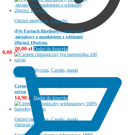
Odzież medyczna
,
Fartuchy
(F4) Fartuch flizelinowy, medyczny
,niejałowy z mankietem z włókniny
20g/m2 10szt/op.
20,00
zł
Dodaj do koszyka
0,00
zł
Odzież medyczna
,
Czepki, maski
chirurgiczne
Czepek chirurgiczny typ harmonijka 100
szt/op
14,90
zł
Dodaj do koszyka
Odzież medyczna
,
Czepki, maski
chirurgiczne