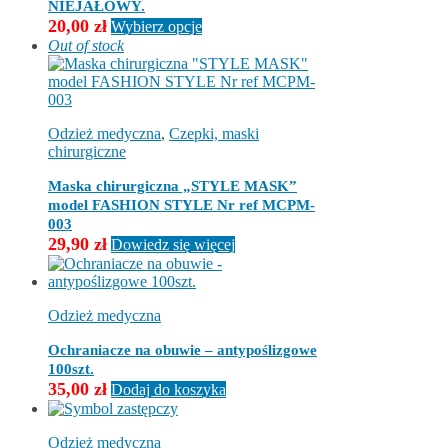
wybrać
NIEJAŁOWY.
na
Ten
20,00
zł
Wybierz opcje
stronie
produkt
Out of stock
produktu
ma
wiele
wariantów.
Opcje
można
Odzież medyczna
,
Czepki, maski
wybrać
chirurgiczne
na
stronie
Maska chirurgiczna „STYLE MASK”
produktu
model FASHION STYLE Nr ref MCPM-
003
29,90
zł
Dowiedz się więcej
Odzież medyczna
Ochraniacze na obuwie – antypoślizgowe
100szt.
35,00
zł
Dodaj do koszyka
Odzież medyczna