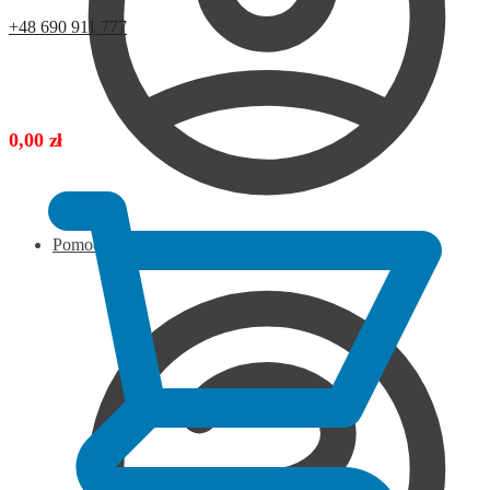
+48 690 911 777
0,00
zł
Pomoc