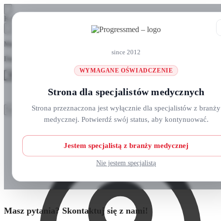
Skip
Skip
Koszyk
to
to
navigation
content
Masz pytania? Zadzwoń do nas: +48 690 911 777
since 2012
Darmowa wysyłka na zamówienia
ponad 300 zł
WYMAGANE OŚWIADCZENIE
MENU
Strona dla specjalistów medycznych
Szukaj:
Szukaj:
Strona przeznaczona jest wyłącznie dla specjalistów z branży
Szukaj
Szukaj
medycznej. Potwierdź swój status, aby kontynuować.
Strefa klienta
Strona główna
O nas
Nowości
Jestem specjalistą z branży medycznej
Kursy i wydarzenia
Blog
Nie jestem specjalistą
Kontakt
Masz pytania? Skontaktuj się z nami!