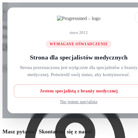
Skip
Skip
Koszyk
to
to
navigation
content
Masz pytania? Zadzwoń do nas: +48 690 911 777
since 2012
Darmowa wysyłka na zamówienia
ponad 300 zł
WYMAGANE OŚWIADCZENIE
MENU
Strona dla specjalistów medycznych
Szukaj:
Szukaj:
Strona przeznaczona jest wyłącznie dla specjalistów z branży
Szukaj
Szukaj
medycznej. Potwierdź swój status, aby kontynuować.
Strefa klienta
Strona główna
O nas
Nowości
Jestem specjalistą z branży medycznej
Kursy i wydarzenia
Blog
Nie jestem specjalistą
Kontakt
Masz pytania? Skontaktuj się z nami!