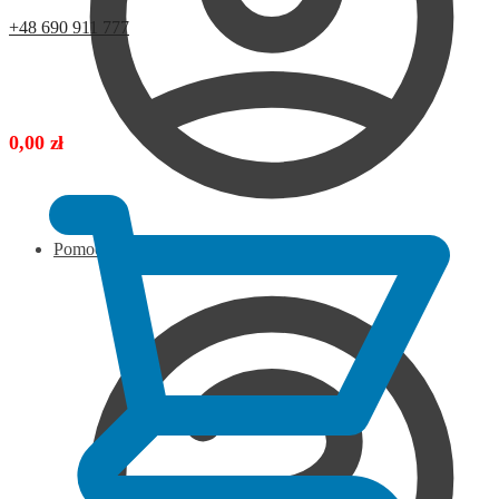
+48 690 911 777
0,00
zł
Pomoc