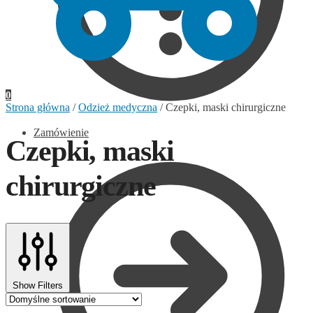
0
Strona główna
/
Odzież medyczna
/
Czepki, maski chirurgiczne
Zamówienie
Czepki, maski
chirurgiczne
Show Filters