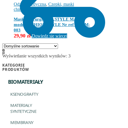
Odzież medyczna
,
Czepki, maski
chirurgiczne
Maska chirurgiczna „STYLE MASK”
model FASHION STYLE Nr ref MCPM-
003
29,90
zł
Dowiedz się więcej
0
Wyświetlanie wszystkich wyników: 3
KATEGORIE
PRODUKTÓW
BIOMATERIAŁY
KSENOGRAFTY
MATERIAŁY
SYNTETYCZNE
MEMBRANY