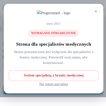
MENU
0
Strona główna
Odzież medyczna
Czepki, maski chirurgiczne
Maska chirurgiczna „STYLE MASK” model FASHION STYLE Nr ref MCPM-003
/
/
/
since 2012
WYMAGANE OŚWIADCZENIE
Maska chirurgiczna „STYLE MASK”
Strona dla specjalistów medycznych
model FASHION STYLE Nr ref MCPM-
Strona przeznaczona jest wyłącznie dla specjalistów z
003
branży medycznej. Potwierdź swój status, aby
kontynuować.
29,90
zł
Jestem specjalistą z branży medycznej
Brak w magazynie
Nie jestem specjalistą
Masz pytania? Skontaktuj się z nami