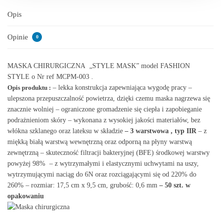
Opis
Opinie
0
MASKA CHIRURGICZNA „STYLE MASK” model FASHION
STYLE o Nr ref MCPM-003 .
Opis produktu :
– lekka konstrukcja zapewniająca wygodę pracy –
ulepszona przepuszczalność powietrza, dzięki czemu maska nagrzewa się
znacznie wolniej – ograniczone gromadzenie się ciepła i zapobieganie
podrażnieniom skóry – wykonana z wysokiej jakości materiałów, bez
włókna szklanego oraz lateksu w składzie
– 3 warstwowa , typ IIR
– z
miękką białą warstwą wewnętrzną oraz odporną na płyny warstwą
zewnętrzną – skuteczność filtracji bakteryjnej (BFE) środkowej warstwy
powyżej 98% – z wytrzymałymi i elastycznymi uchwytami na uszy,
wytrzymującymi naciąg do 6N oraz rozciągającymi się od 220% do
260% – rozmiar: 17,5 cm x 9,5 cm, grubość: 0,6 mm
– 50 szt. w
opakowaniu