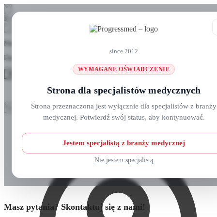
Skip
Skip
Koszyk
to
to
navigation
content
Masz pytania? Zadzwoń do nas: +48 690 911 777
since 2012
Darmowa wysyłka na zamówienia
ponad 300 zł
WYMAGANE OŚWIADCZENIE
MENU
Strona dla specjalistów medycznych
Szukaj:
Szukaj:
Strona przeznaczona jest wyłącznie dla specjalistów z branży
Szukaj
Szukaj
medycznej. Potwierdź swój status, aby kontynuować.
Strefa klienta
Strona główna
O nas
Nowości
Jestem specjalistą z branży medycznej
Kursy i wydarzenia
Blog
Nie jestem specjalistą
Kontakt
Masz pytania? Skontaktuj się z nami!