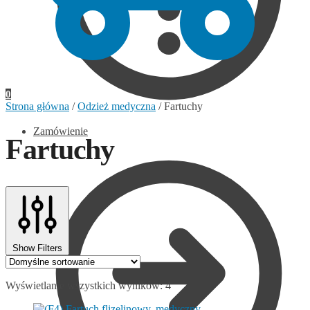
0
Strona główna
/
Odzież medyczna
/
Fartuchy
Zamówienie
Fartuchy
Show Filters
Wyświetlanie wszystkich wyników: 4