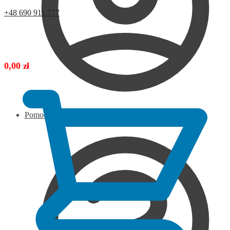
+48 690 911 777
0,00
zł
Pomoc