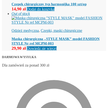
Opcje
Czepek chirurgiczny typ harmonijka 100 szt/op
można
14,90
zł
Dodaj do koszyka
wybrać
Out of stock
na
stronie
produktu
Odzież medyczna
,
Czepki, maski chirurgiczne
Maska chirurgiczna „STYLE MASK” model FASHION
STYLE Nr ref MCPM-003
29,90
zł
Dowiedz się więcej
DARMOWA WYSYŁKA
Dla zamówień za ponad 300 zł