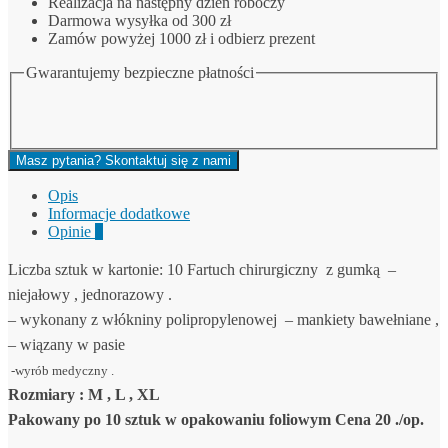
Realizacja na następny dzień roboczy
-
Darmowa wysyłka od 300 zł
NIEJAŁOWY.
Zamów powyżej 1000 zł i odbierz prezent
Gwarantujemy bezpieczne płatności
Masz pytania? Skontaktuj się z nami
Opis
Informacje dodatkowe
Opinie
0
Liczba sztuk w kartonie:
10
Fartuch chirurgiczny z gumką –
niejałowy , jednorazowy .
– wykonany z włókniny polipropylenowej – mankiety bawełniane ,
– wiązany w pasie
-wyrób medyczny .
Rozmiary : M , L , XL
Pakowany po 10 sztuk w opakowaniu foliowym
Cena 20 ./op.