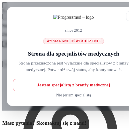
Skip
Skip
Koszyk
to
to
navigation
content
Masz pytania? Zadzwoń do nas: +48 690 911 777
since 2012
Darmowa wysyłka na zamówienia
ponad 300 zł
WYMAGANE OŚWIADCZENIE
MENU
Strona dla specjalistów medycznych
Szukaj:
Szukaj:
Strona przeznaczona jest wyłącznie dla specjalistów z branży
Szukaj
Szukaj
medycznej. Potwierdź swój status, aby kontynuować.
Strefa klienta
Strona główna
O nas
Nowości
Jestem specjalistą z branży medycznej
Kursy i wydarzenia
Blog
Nie jestem specjalistą
Kontakt
Masz pytania? Skontaktuj się z nami!