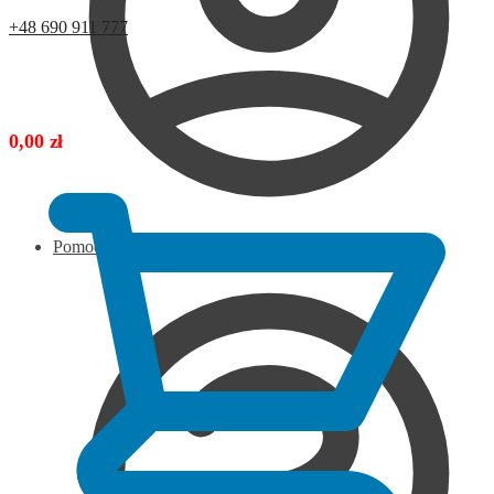
+48 690 911 777
0,00
zł
Pomoc