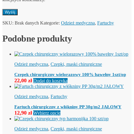
SKU:
Brak danych
Kategorie:
Odzież medyczna
,
Fartuchy
Podobne produkty
Odzież medyczna
,
Czepki, maski chirurgiczne
Czepek chirurgiczny wielorazowy 100% bawełny 1szt/op
22,00
zł
Dodaj do koszyka
Odzież medyczna
,
Fartuchy
Fartuch chirurgiczny z włókniny PP 30g/m2 JAŁOWY
Ten
12,90
zł
Wybierz opcje
produkt
ma
wiele
Odzież medyczna
,
Czepki, maski chirurgiczne
wariantów.