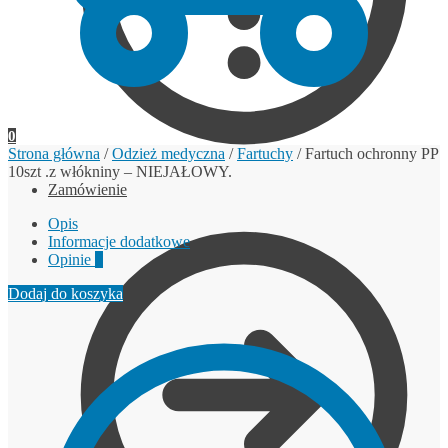
0
Strona główna
/
Odzież medyczna
/
Fartuchy
/
Fartuch ochronny PP
10szt .z włókniny – NIEJAŁOWY.
Zamówienie
Opis
Informacje dodatkowe
Opinie
0
Dodaj do koszyka