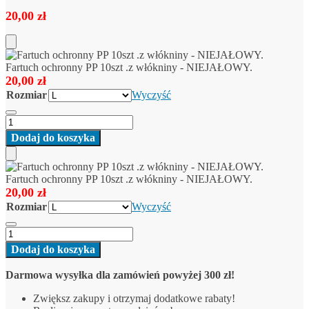
20,00
zł
Add
to
Fartuch ochronny PP 10szt .z włókniny - NIEJAŁOWY.
Cart
20,00
zł
Rozmiar
Wyczyść
ilość
Fartuch
Dodaj do koszyka
ochronny
PP
Add
10szt
to
Fartuch ochronny PP 10szt .z włókniny - NIEJAŁOWY.
.z
Cart
20,00
zł
włókniny
Rozmiar
Wyczyść
-
NIEJAŁOWY.
ilość
Fartuch
Dodaj do koszyka
ochronny
PP
Darmowa wysyłka dla zamówień powyżej 300 zł!
10szt
.z
Zwiększ zakupy i otrzymaj dodatkowe rabaty!
włókniny