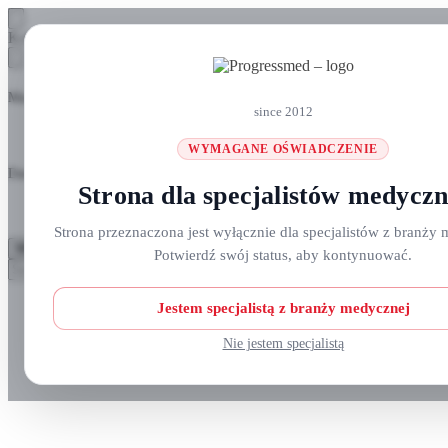
Skip
Skip
Koszyk
to
to
navigation
content
Masz pytania? Zadzwoń do nas: +48 690 911 777
since 2012
WYMAGANE OŚWIADCZENIE
Darmowa wysyłka na zamówienia
ponad 300 zł
Strona dla specjalistów medycz
Strona przeznaczona jest wyłącznie dla specjalistów z branży 
MENU
Potwierdź swój status, aby kontynuować.
Szukaj:
Szukaj
Strefa klienta
Jestem specjalistą z branży medycznej
Nie jestem specjalistą