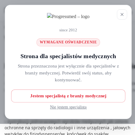
MENU
0
Strona główna
Wydarzenia
/
since 2012
Wydarzenia
WYMAGANE OŚWIADCZENIE
Strona dla specjalistów medycznych
E-BTO: European Bone and Tissue Osseoi
Strona przeznaczona jest wyłącznie dla specjalistów z
branży medycznej. Potwierdź swój status, aby
13 MAJA, 2026
kontynuować.
📣 Zapraszamy stomatologów na wyjątkowe wydarzenie edukacyjne!📍 Pozn
chirurgicznym i implantologii. To doskonała okazja, by poszerzyć wiedzę, n
Jestem specjalistą z branży medycznej
Nie jestem specjalistą
Spółka Progressmed od 2012 roku specjalizuje się w imporcie
i dystrybucji jednorazowych wyrobów medycznych jak osłonki
ochronne na sprzęty do radiologii i inne urządzenia , jałowych
wężyków do fizjodyspenserów, końcówek do ssaków